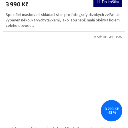
Do košíku
3 990 Kč
Speciální maskovací skládací stan pro fotografy divokých zvířat. Je
vybaven několika vychytávkami, jako jsou např. malá okénka kolem
celého obvodu...
Kód:
BPGPHBSW
3 790 Kč
–13 %