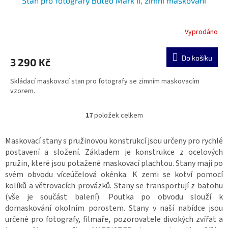
Stan pro fotografy Buteo Mark II, zimní maskování
Vyprodáno
Do košíku
3 290 Kč
Skládací maskovací stan pro fotografy se zimním maskovacím
vzorem.
17
položek celkem
O
v
l
Maskovací stany s pružinovou konstrukcí jsou určeny pro rychlé
á
postavení a složení. Základem je konstrukce z ocelových
d
pružin, které jsou potažené maskovací plachtou. Stany mají po
a
svém obvodu víceúčelová okénka. K zemi se kotví pomocí
c
kolíků a větrovacích provázků. Stany se transportují z batohu
í
(vše je součást balení). Poutka po obvodu slouží k
p
r
domaskování okolním porostem. Stany v naší nabídce jsou
v
určené pro fotografy, filmaře, pozorovatele divokých zvířat a
k