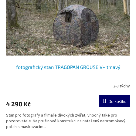
p
r
o
d
u
k
t
ů
fotografický stan TRAGOPAN GROUSE V+ tmavý
2-3 týdny
Do košíku
4 290 Kč
Stan pro fotografy a filmaře divokých zvířat, vhodný také pro
pozorovatele. Na pružinové konstrukci na natažený nepromokavý
potah s maskovacím...