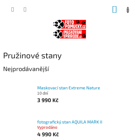
Přejít
NÁKUP
na
obsah
KOŠÍK
Pružinové stany
Nejprodávanější
Maskovací stan Extreme Nature
10 dní
3 990 Kč
fotografický stan AQUILA MARK II
Vyprodáno
4 990 Kč