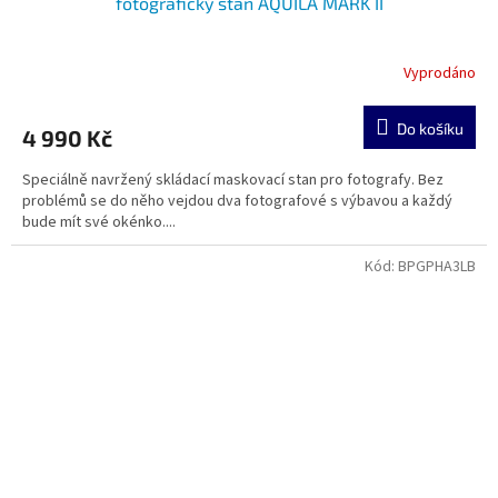
fotografický stan AQUILA MARK II
Vyprodáno
Do košíku
4 990 Kč
Speciálně navržený skládací maskovací stan pro fotografy. Bez
problémů se do něho vejdou dva fotografové s výbavou a každý
bude mít své okénko....
Kód:
BPGPHA3LB