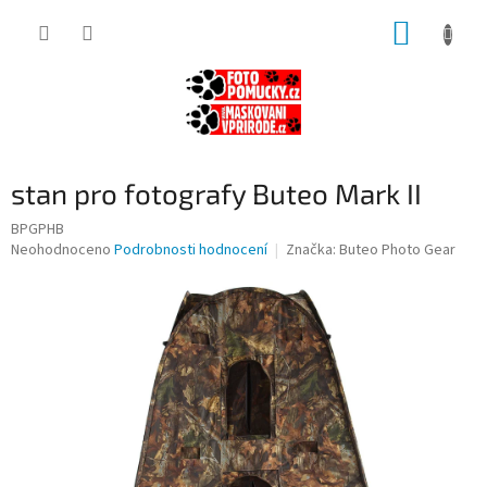
Přejít
NÁKUP
na
obsah
KOŠÍK
stan pro fotografy Buteo Mark II
BPGPHB
Průměrné
Neohodnoceno
Podrobnosti hodnocení
Značka:
Buteo Photo Gear
hodnocení
produktu
je
0,0
z
5
hvězdiček.