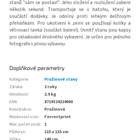
stanů "sám se postaví". Jeho složení a rozložení zabere
několik sekund. Transportuje se v batohu, který je
součástí dodávky. Je odolný proti lehkým dešťovým
přeháňkám. Pro ukotvení k zemi se používají kolíky a
větrovací lanka (součást balení). Uvnitř stanu jsou kapsy
pro skladování drobného vybavení. Je určen pro jednoho
fotografa s plnou výbavou.
Doplňkové parametry
Kategorie
:
Pružinové stany
Záruka
:
2 roky
Hmotnost
:
2.9 kg
EAN
:
8719324224000
Konstrukce
:
Pružinová
Maskovací vzor
:
Forrestprint
Max. počet osob
:
1
Půdorys
:
115 x 115 cm
Výška
:
148 cm