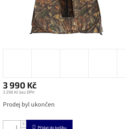
3 990 Kč
3 298 Kč bez DPH
Měrná
Prodej byl ukončen
cena:
Přidat do košíku