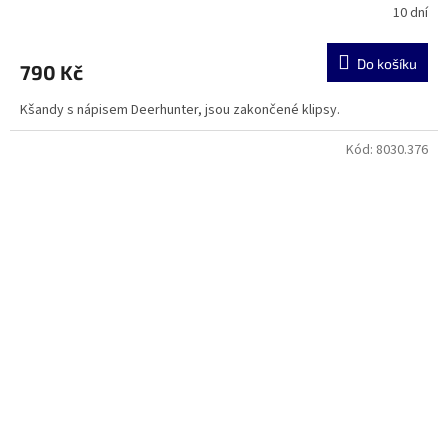
10 dní
Do košíku
790 Kč
Kšandy s nápisem Deerhunter, jsou zakončené klipsy.
Kód:
8030.376