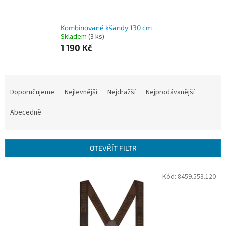
Kombinované kšandy 130 cm
Skladem
(3 ks)
1 190 Kč
Ř
a
Doporučujeme
Nejlevnější
Nejdražší
Nejprodávanější
z
e
Abecedně
n
í
p
OTEVŘÍT FILTR
r
o
V
Kód:
8459.553.120
d
ý
u
p
k
i
t
s
ů