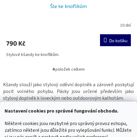
Šle ke knoflíkům
10 dní
Do košíku
790 Kč
Stylové kšandy ke knoflíkům.
4
položek celkem
O
v
l
Kšandy slouží jako stylový oděvní doplněk a zároveň poskytují
á
pocit volného pohybu. Pásky jsou určené především jako
d
stylový doplněk k loveckým nebo outdoorovým kalhotám.
a
c
Z
Nastavení cookies pro správné fungování obchodu.
í
á
p
WIMBERLEY
FOTOLOVY.CZ
LENSCOAT
PLANO SYNERGY
Některé cookies jsou nezbytné pro správný provoz eshopu,
p
r
v
zatímco některé jsou důležité pro vylepšování funkcí. Můžete
a
k