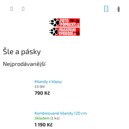
Přejít
NÁKUP
na
obsah
KOŠÍK
Šle a pásky
Nejprodávanější
Kšandy s klipsy
10 dní
790 Kč
Kombinované kšandy 120 cm
Skladem
(1 ks)
1 190 Kč