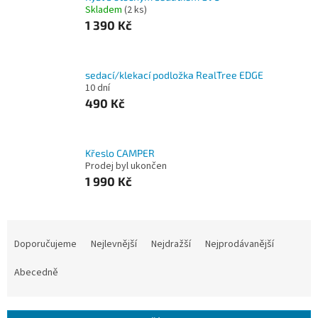
Skladem
(2 ks)
1 390 Kč
sedací/klekací podložka RealTree EDGE
10 dní
490 Kč
Křeslo CAMPER
Prodej byl ukončen
1 990 Kč
Ř
a
Doporučujeme
Nejlevnější
Nejdražší
Nejprodávanější
z
e
Abecedně
n
í