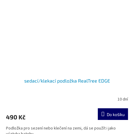
sedací/klekací podložka RealTree EDGE
10 dní
Do košíku
490 Kč
Podložka pro sezení nebo klečení na zemi, dá se použít i jako
výztuha batohu.