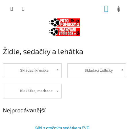
Přejít
NÁKUP
na
obsah
KOŠÍK
Židle, sedačky a lehátka
Skládací křesílka
Skládací židličky
Klekátka, madrace
Nejprodávanější
Kýbl s otočným sedátkem EVO