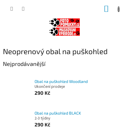
Přejít
NÁKUP
na
obsah
KOŠÍK
Neoprenový obal na puškohled
Nejprodávanější
Obal na puškohled Woodland
Ukončení prodeje
290 Kč
Obal na puškohled BLACK
2-3 týdny
290 Kč