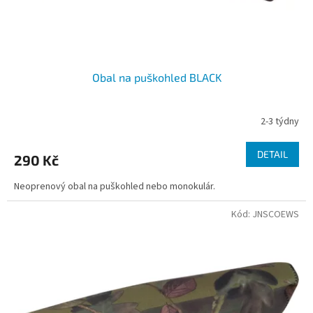
k
t
ů
Obal na puškohled BLACK
2-3 týdny
DETAIL
290 Kč
Neoprenový obal na puškohled nebo monokulár.
Kód:
JNSCOEWS