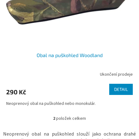
Obal na puškohled Woodland
Ukončení prodeje
DETAIL
290 Kč
Neoprenový obal na puškohled nebo monokulár.
2
položek celkem
O
v
l
Neoprenový obal na puškohled slouží jako ochrana drahé
á