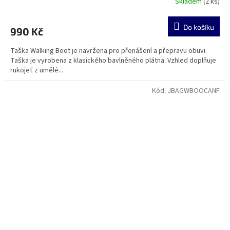
Skladem
(2 ks)
Do košíku
990 Kč
Taška Walking Boot je navržena pro přenášení a přepravu obuvi.
Taška je vyrobena z klasického bavlněného plátna. Vzhled doplňuje
rukojeť z umělé...
Kód:
JBAGWBOOCANF