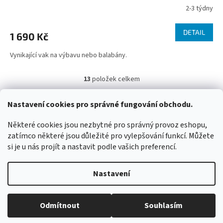
2-3 týdny
DETAIL
1 690 Kč
Vynikající vak na výbavu nebo balabány.
13
položek celkem
O
v
l
Z
Nastavení cookies pro správné fungování obchodu.
á
á
WIMBERLEY
FOTOLOVY.CZ
LENSCOAT
PLANO SYNERGY
d
p
Některé cookies jsou nezbytné pro správný provoz eshopu,
a
a
zatímco některé jsou důležité pro vylepšování funkcí. Můžete
c
t
si je u nás projít a nastavit podle vašich preferencí.
í
í
p
Vytvořil Shoptet
r
Nastavení
v
k
y
Copyright 2026
www.maskovanivprirode.cz
. Všechna práva
Odmítnout
Souhlasím
v
vyhrazena.
Upravit nastavení cookies
ý