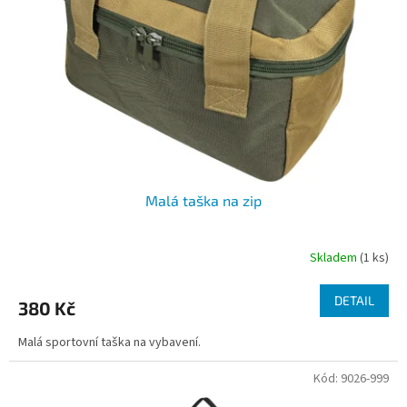
p
r
o
d
u
k
t
ů
Malá taška na zip
Skladem
(1 ks)
DETAIL
380 Kč
Malá sportovní taška na vybavení.
Kód:
9026-999