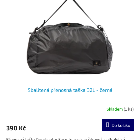
Sbalitená přenosná taška 32L - černá
Skladem
(1 ks)
Do košíku
390 Kč
Přenosná taška Deerhunter Easy-to-pack je šikovná a ultralehká