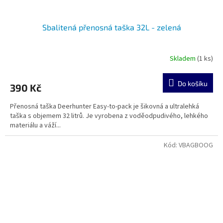
Sbalitená přenosná taška 32L - zelená
Skladem
(1 ks)
Do košíku
390 Kč
Přenosná taška Deerhunter Easy-to-pack je šikovná a ultralehká
taška s objemem 32 litrů. Je vyrobena z voděodpudivého, lehkého
materiálu a váží...
Kód:
VBAGBOOG