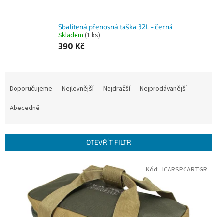
Sbalitená přenosná taška 32L - černá
Skladem
(1 ks)
390 Kč
Ř
a
Doporučujeme
Nejlevnější
Nejdražší
Nejprodávanější
z
e
Abecedně
n
í
p
OTEVŘÍT FILTR
r
o
V
Kód:
JCARSPCARTGR
d
ý
u
p
k
i
t
s
ů