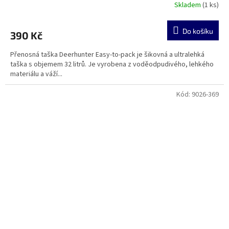
Skladem
(1 ks)
Do košíku
390 Kč
Přenosná taška Deerhunter Easy-to-pack je šikovná a ultralehká
taška s objemem 32 litrů. Je vyrobena z voděodpudivého, lehkého
materiálu a váží...
Kód:
9026-369