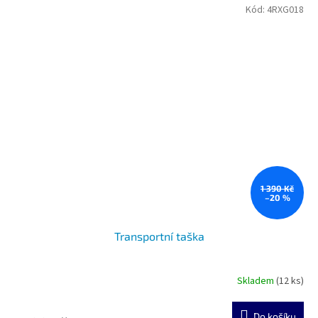
Kód:
4RXG018
1 390 Kč
–20 %
Transportní taška
Skladem
(12 ks)
Do košíku