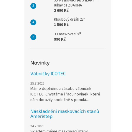
3D Maskovací set SNEAKY +
rukavice ZDARMA
2 690 Kč
Kloubový držák 23”
1 590 Kč
3D maskovací síť
990 Kč
Novinky
Vábničky ICOTEC
25.7.2023
Máme doplněnou zásobu vábniček
ICOTEC. Chystáme i řadu novinek, které
nám dorazily společně s populá...
Naskladnění maskovacích stanů
Ameristep
24.7.2023
Skladem máme maskovací stany