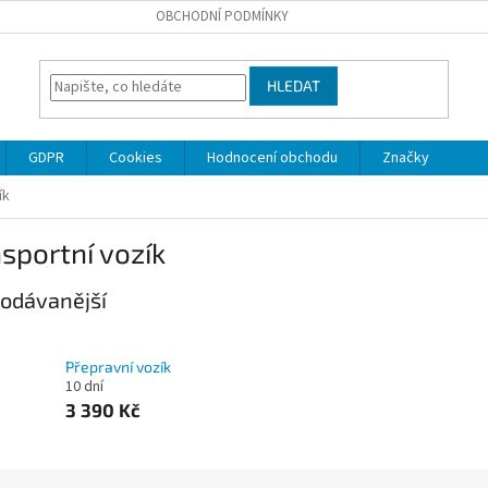
OBCHODNÍ PODMÍNKY
HLEDAT
GDPR
Cookies
Hodnocení obchodu
Značky
ík
sportní vozík
odávanější
Přepravní vozík
10 dní
3 390 Kč