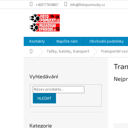
Přejít
+420777634007
info@fotopomucky.cz
na
obsah
Kontakty
Napište nám
Obchodní podmínky
Domů
Tašky, batohy, transport
Transportní voz
P
Tran
o
s
Vyhledávání
Nejpr
t
r
a
n
HLEDAT
n
í
p
Přeskočit
a
Kategorie
kategorie
Ř