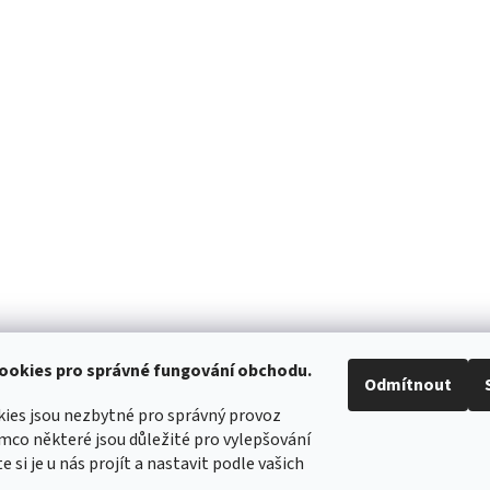
ookies pro správné fungování obchodu.
Odmítnout
ies jsou nezbytné pro správný provoz
mco některé jsou důležité pro vylepšování
WIMBERLEY
FOTOLOVY.CZ
LENSCOAT
PLANO SYNERGY
e si je u nás projít a nastavit podle vašich