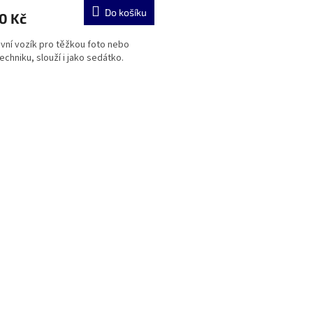
Do košíku
0 Kč
vní vozík pro těžkou foto nebo
echniku, slouží i jako sedátko.
O
v
l
á
d
a
c
í
p
r
v
k
y
v
ý
p
i