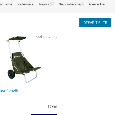
učujeme
Nejlevnější
Nejdražší
Nejprodávanější
Abecedně
OTEVŘÍT FILTR
Kód:
BPGTTG
avní vozík
10 dní