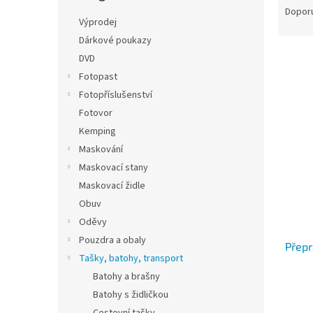
n
a
Dopor
e
Výprodej
z
l
e
Dárkové poukazy
n
DVD
í
Fotopast
p
V
Fotopříslušenství
r
ý
Fotovor
o
p
Kemping
d
i
u
Maskování
s
k
Maskovací stany
p
t
r
Maskovací židle
ů
o
Obuv
d
Oděvy
u
Pouzdra a obaly
Přepr
k
Tašky, batohy, transport
t
Batohy a brašny
ů
Batohy s židličkou