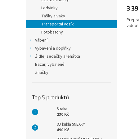
Cestovní tašky
3 39
Ledvinky
Tašky a vaky
Přepra
Transportní vozík
videot
Fotobatohy
Vábení
Vybavení a doplňky
Židle, sedačky a lehátka
Bazar, vybalené
Značky
Top 5 produktů
Straka
230 Kč
3D kukla SNEAKY
490 Kč