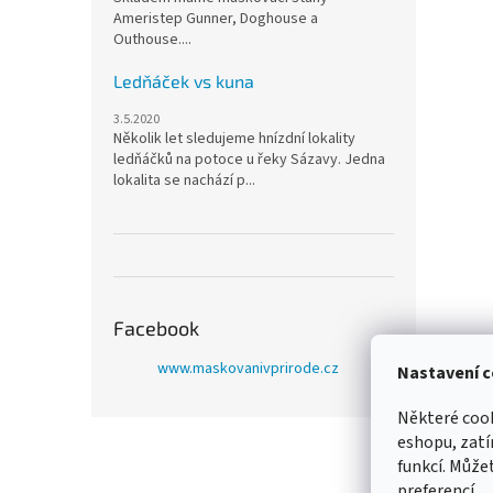
Ameristep Gunner, Doghouse a
Outhouse....
Ledňáček vs kuna
3.5.2020
Několik let sledujeme hnízdní lokality
ledňáčků na potoce u řeky Sázavy. Jedna
lokalita se nachází p...
Facebook
www.maskovanivprirode.cz
Nastavení c
Některé cook
Z
eshopu, zatí
á
funkcí. Můžet
p
preferencí.