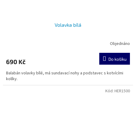
Volavka bílá
Objednáno
Do košíku
690 Kč
Balabán volavky bílé, má sundavací nohy a podstavec s kotvícími
kolíky.
Kód:
HER1500