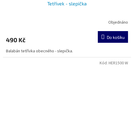
Tetřívek - slepička
Objednáno
Do košíku
490 Kč
Balabán tetřívka obecného - slepička.
Kód:
HER1500 W