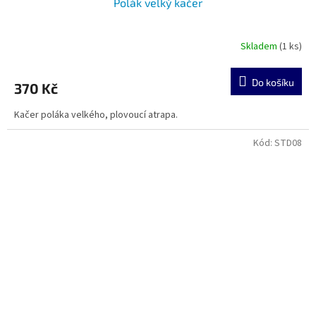
Polák velký kačer
Skladem
(1 ks)
Do košíku
370 Kč
Kačer poláka velkého, plovoucí atrapa.
Kód:
STD08