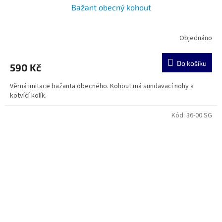
Bažant obecný kohout
Objednáno
Do košíku
590 Kč
Věrná imitace bažanta obecného. Kohout má sundavací nohy a
kotvící kolík.
Kód:
36-00 SG