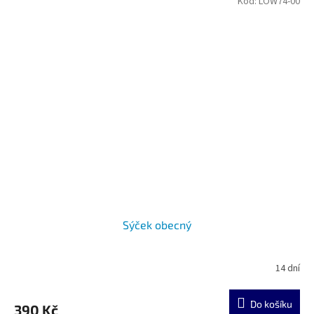
Kód:
LOW74-00
Sýček obecný
14 dní
Do košíku
390 Kč