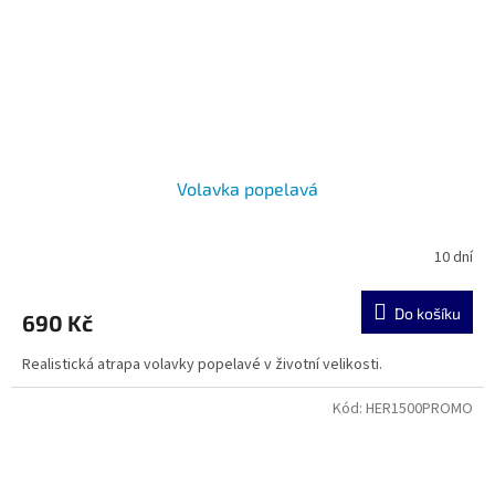
Volavka popelavá
10 dní
Do košíku
690 Kč
Realistická atrapa volavky popelavé v životní velikosti.
Kód:
HER1500PROMO