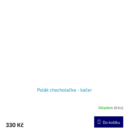
Polák chocholačka - kačer
Skladem
(6 ks)
Do košíku
330 Kč