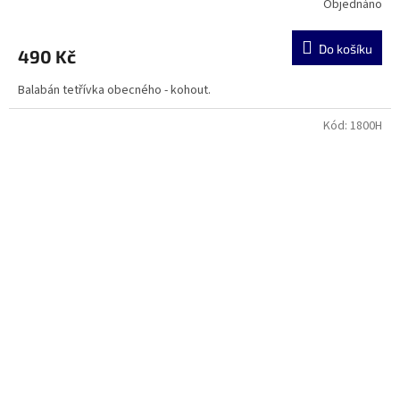
Objednáno
Do košíku
490 Kč
Balabán tetřívka obecného - kohout.
Kód:
1800H