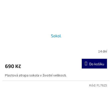
Sokol
14 dní
Do košíku
690 Kč
Plastová atrapa sokola v životní velikosti.
Kód:
FL7625