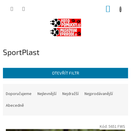
Přejít
NÁKUP
na
obsah
KOŠÍK
SportPlast
OTEVŘÍT FILTR
Ř
a
Doporučujeme
Nejlevnější
Nejdražší
Nejprodávanější
z
e
Abecedně
n
í
V
p
Kód:
5651 FWS
ý