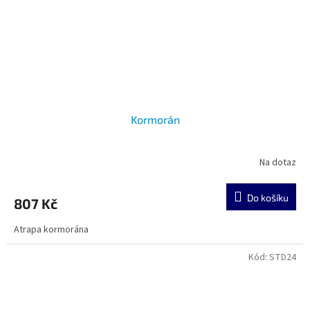
Kormorán
Na dotaz
Do košíku
807 Kč
Atrapa kormorána
Kód:
STD24