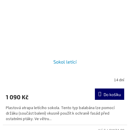
Sokol letící
14 dní
Do košíku
1 090 Kč
Plastová atrapa letícího sokola. Tento typ balabána lze pomocí
držáku (součást balení) vkusně použít k ochraně fasád před
ostatními ptáky. Ve větru...