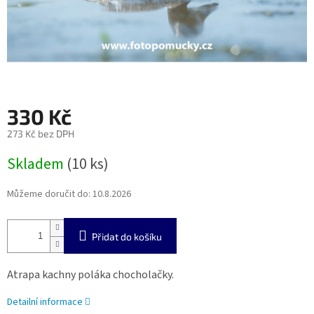
330 Kč
273 Kč bez DPH
Měrná
Skladem
(10 ks)
cena:
Můžeme doručit do:
10.8.2026
Přidat do košíku
Atrapa kachny poláka chocholačky.
Detailní informace