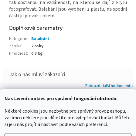
tak dostanou na vzdálenost, na kterou se dají z krytu
fotografovat. Balabáni jsou vyrobeni z plastu, na spodní
části je plovák s okem.
Doplňkové parametry
Kategorie
:
Balabáni
Záruka
:
2 roky
Hmotnost
:
0.3 kg
Zobrazit další hodnocení
Z
Nastavení cookies pro správné fungování obchodu.
á
WIMBERLEY
FOTOLOVY.CZ
LENSCOAT
PLANO SYNERGY
Některé cookies jsou nezbytné pro správný provoz eshopu,
p
zatímco některé jsou důležité pro vylepšování funkcí. Můžete
a
si je u nás projít a nastavit podle vašich preferencí.
t
í