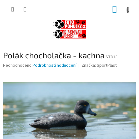
Přejít
NÁKUP
na
obsah
KOŠÍK
Polák chocholačka - kachna
STD18
Průměrné
Neohodnoceno
Podrobnosti hodnocení
Značka:
SportPlast
hodnocení
produktu
je
0,0
z
5
hvězdiček.