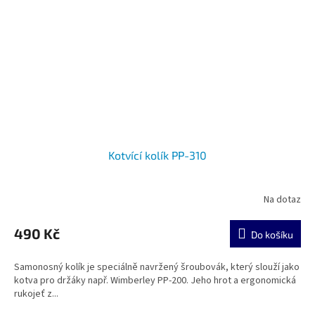
Kotvící kolík PP-310
Na dotaz
490 Kč
Do košíku
Samonosný kolík je speciálně navržený šroubovák, který slouží jako
kotva pro držáky např. Wimberley PP-200. Jeho hrot a ergonomická
rukojeť z...