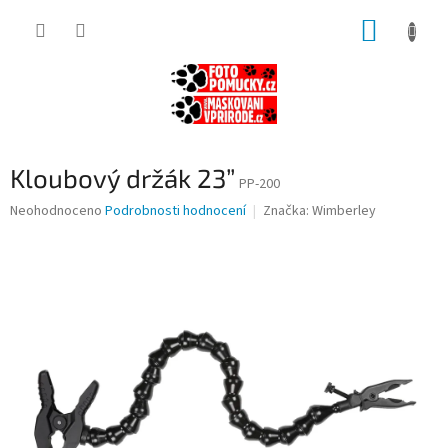
Přejít
NÁKUP
na
obsah
KOŠÍK
Kloubový držák 23”
PP-200
Průměrné
Neohodnoceno
Podrobnosti hodnocení
Značka:
Wimberley
hodnocení
produktu
je
0,0
z
5
hvězdiček.