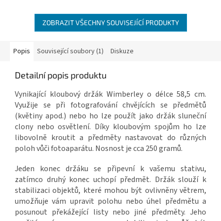
ZOBRAZIT VŠECHNY SOUVISEJÍCÍ PRODUKTY
Popis
Související soubory (1)
Diskuze
Detailní popis produktu
Vynikající kloubový držák Wimberley o délce 58,5 cm.
Využije se při fotografování chvějících se předmětů
(květiny apod.) nebo ho lze použít jako držák sluneční
clony nebo osvětlení. Díky kloubovým spojům ho lze
libovolně kroutit a předměty nastavovat do různých
poloh vůči fotoaparátu. Nosnost je cca 250 gramů.
Jeden konec držáku se připevní k vašemu stativu,
zatímco druhý konec uchopí předmět. Držák slouží k
stabilizaci objektů, které mohou být ovlivněny větrem,
umožňuje vám upravit polohu nebo úhel předmětu a
posunout překážející listy nebo jiné předměty. Jeho