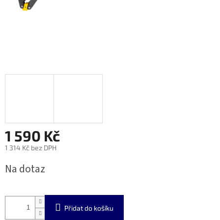
1 590 Kč
1 314 Kč bez DPH
Měrná
Na dotaz
cena:
Přidat do košíku