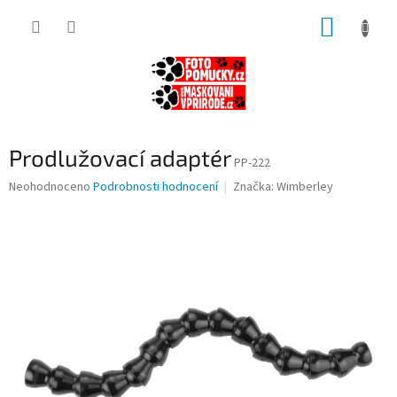
Přejít
NÁKUP
na
obsah
KOŠÍK
Prodlužovací adaptér
PP-222
Průměrné
Neohodnoceno
Podrobnosti hodnocení
Značka:
Wimberley
hodnocení
produktu
je
0,0
z
5
hvězdiček.