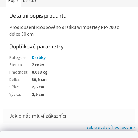
Popis
Diskuze
Detailní popis produktu
Prodloužení kloubového držáku Wimberley PP-200 o
délce 30 cm.
Doplňkové parametry
Kategorie
:
Držáky
Záruka
:
2 roky
Hmotnost
:
0.068 kg
Délka
:
30,5 cm
Šířka
:
2,5 cm
Výška
:
2,5 cm
Zobrazit další hodnocení