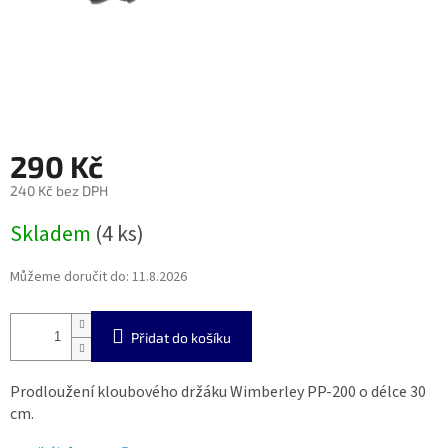
290 Kč
240 Kč bez DPH
Měrná
Skladem
(4 ks)
cena:
Můžeme doručit do:
11.8.2026
Přidat do košíku
Prodloužení kloubového držáku Wimberley PP-200 o délce 30
cm.