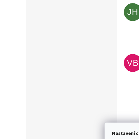
JH
VB
Nastavení c