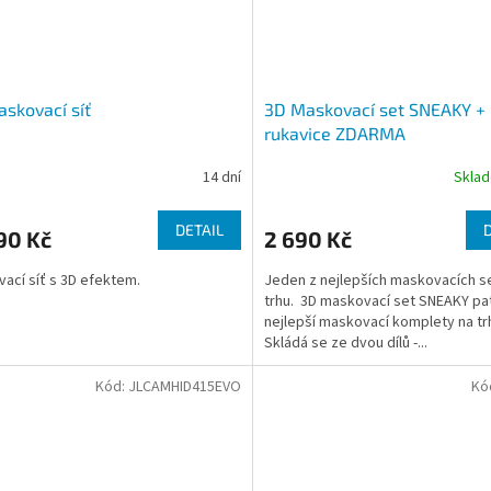
skovací síť
3D Maskovací set SNEAKY +
rukavice ZDARMA
14 dní
Skla
DETAIL
90 Kč
2 690 Kč
ací síť s 3D efektem.
Jeden z nejlepších maskovacích s
trhu. 3D maskovací set SNEAKY pat
nejlepší maskovací komplety na tr
Skládá se ze dvou dílů -...
Kód:
JLCAMHID415EVO
Kó