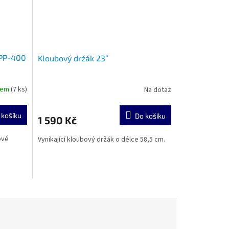
 PP-400
Kloubový držák 23”
dem
(7 ks)
Na dotaz
 košíku
Do košíku
1 590 Kč
ové
Vynikající kloubový držák o délce 58,5 cm.