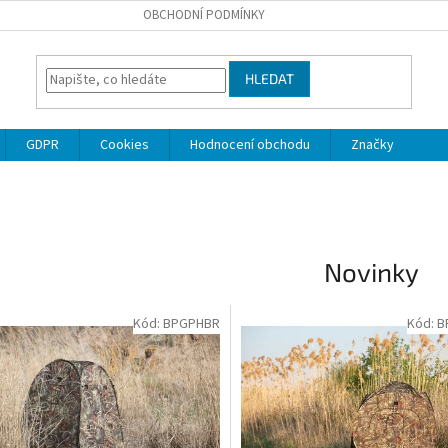
OBCHODNÍ PODMÍNKY
HLEDAT
GDPR
Cookies
Hodnocení obchodu
Značky
Novinky
Kód:
BPGPHBR
Kód:
B