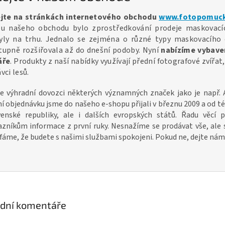
ejte na stránkách internetového obchodu
www.fotopomuck
ou našeho obchodu bylo zprostředkování prodeje maskovacíc
yly na trhu. Jednalo se zejména o různé typy maskovacího o
tupně rozšiřovala až do dnešní podoby. Nyní
nabízíme vybave
áře
. Produkty z naší nabídky využívají přední fotografové zvířa
vci lesů.
e výhradní dovozci některých významných značek jako je např.
í objednávku jsme do našeho e-shopu přijali v březnu 2009 a od té
venské republiky, ale i dalších evropských států. Řadu vě
azníkům informace z první ruky. Nesnažíme se prodávat vše, ale 
áme, že budete s našimi službami spokojeni. Pokud ne, dejte nám
ední komentáře