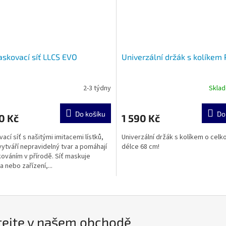
skovací síť LLCS EVO
Univerzální držák s kolíkem
2-3 týdny
Skla
Do košíku
Do
0 Kč
1 590 Kč
ací síť s našitými imitacemi lístků,
Univerzální držák s kolíkem o celk
vytváří nepravidelný tvar a pomáhají
délce 68 cm!
ováním v přírodě. Síť maskuje
a nebo zařízení,...
tejte v našem obchodě