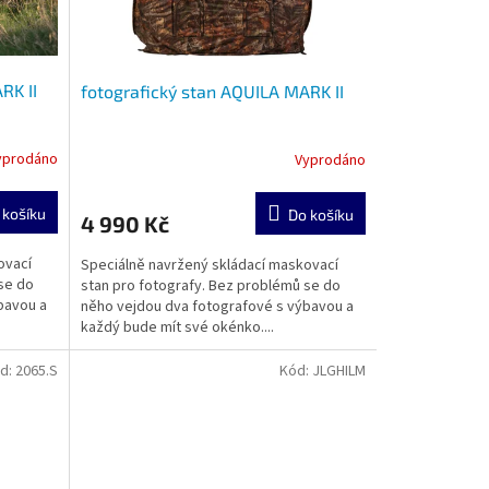
RK II
fotografický stan AQUILA MARK II
yprodáno
Vyprodáno
 košíku
Do košíku
4 990 Kč
ovací
Speciálně navržený skládací maskovací
se do
stan pro fotografy. Bez problémů se do
bavou a
něho vejdou dva fotografové s výbavou a
každý bude mít své okénko....
d:
2065.S
Kód:
JLGHILM