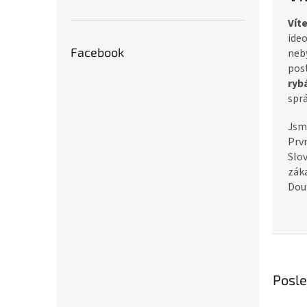
Vít
ide
Facebook
neb
pos
ryb
sprá
Jsm
Prvn
Slo
zák
Douf
Posl