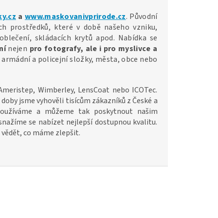
y.cz
a
www.maskovanivprirode.cz
. Původní
h prostředků, které v době našeho vzniku,
blečení, skládacích krytů apod. Nabídka se
ní
nejen
pro fotografy, ale i pro myslivce a
t, armádní a policejní složky, města, obce nebo
 Ameristep, Wimberley, LensCoat nebo ICOTec.
 doby jsme vyhověli tisícům zákazníků z České a
cí používáme a můžeme tak poskytnout našim
snažíme se nabízet nejlepší dostupnou kvalitu.
 vědět, co máme zlepšit.