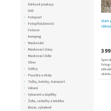
š
l
Dárkové poukazy
e
DVD
m
Fotopast
stan 
o
Fotopříslušenství
rákos
b
Fotovor
c
Kemping
h
Maskování
o
Maskovací stany
3 99
d
Maskovací židle
Speciá
ě
Obuv
fotogr
Oděvy
několi
okénka
Pouzdra a obaly
Tašky, batohy, transport
Vábení
Vybavení a doplňky
Židle, sedačky a lehátka
Bazar, vybalené