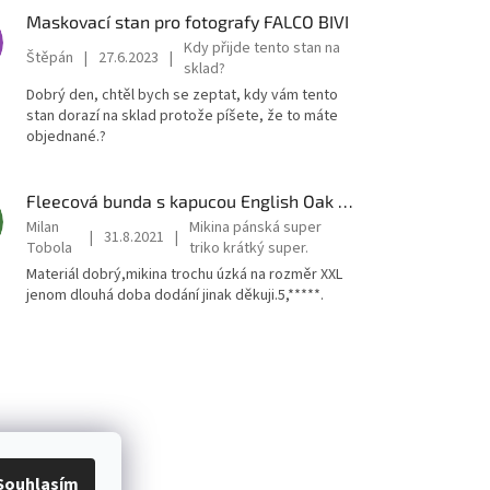
Maskovací stan pro fotografy FALCO BIVI
Kdy přijde tento stan na
Štěpán
|
27.6.2023
|
sklad?
Dobrý den, chtěl bych se zeptat, kdy vám tento
stan dorazí na sklad protože píšete, že to máte
objednané.?
Fleecová bunda s kapucou English Oak EVO
Milan
Mikina pánská super
|
31.8.2021
|
Tobola
triko krátký super.
Materiál dobrý,mikina trochu úzká na rozměr XXL
jenom dlouhá doba dodání jinak děkuji.5,*****.
Souhlasím