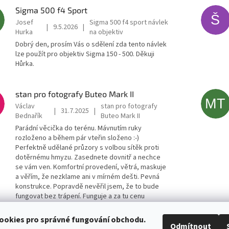
Sigma 500 f4 Sport
Š
Josef
Sigma 500 f4 sport návlek
|
9.5.2026
|
Hurka
na objektiv
Dobrý den, prosím Vás o sdělení zda tento návlek
lze použít pro objektiv Sigma 150 - 500. Děkuji
Hůrka.
stan pro fotografy Buteo Mark II
MT
Václav
stan pro fotografy
|
31.7.2025
|
Bednařík
Buteo Mark II
Parádní věcička do terénu. Mávnutím ruky
rozloženo a během pár vteřin složeno :-)
Perfektně udělané průzory s volbou sítěk proti
dotěrnému hmyzu. Zasednete dovnitř a nechce
se vám ven. Komfortní provedení, větrá, maskuje
a věřím, že nezklame ani v mírném dešti. Pevná
konstrukce. Popravdě nevěřil jsem, že to bude
fungovat bez trápení. Funguje a za tu cenu
PARÁDA! Spokojenost, palec nahoru!
ookies pro správné fungování obchodu.
Odmítnout