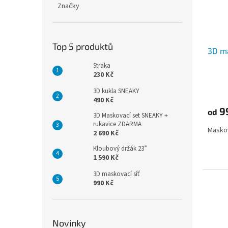
Značky
Top 5 produktů
3D ma
Straka
230 Kč
3D kukla SNEAKY
490 Kč
9
od
3D Maskovací set SNEAKY +
rukavice ZDARMA
Maskov
2 690 Kč
Kloubový držák 23”
1 590 Kč
3D maskovací síť
990 Kč
Novinky