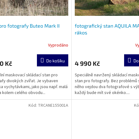
pro fotografy Buteo Mark II
fotografický stan AQUILA MA
rákos
Vyprodáno
V
Do košíku
Do
0 Kč
4 990 Kč
lní maskovací skládací stan pro
Speciálně navržený skládací mask
afy divokých zvířat. Je vybaven
stan pro fotografy. Bez problémů 
ka vychytávkami, jako jsou např. malá
něho vejdou dva fotografové s vý
 kolem celého obvodu...
každý bude mít své okénko....
Kód:
TRCANE155001A
Kó