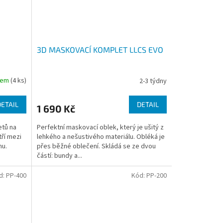
3D MASKOVACÍ KOMPLET LLCS EVO
dem
(4 ks)
2-3 týdny
DETAIL
DETAIL
1 690 Kč
etů na
Perfektní maskovací oblek, který je ušitý z
ří mezi
lehkého a nešustivého materiálu. Obléká je
hu.
přes běžné oblečení. Skládá se ze dvou
částí: bundy a...
d:
PP-400
Kód:
PP-200