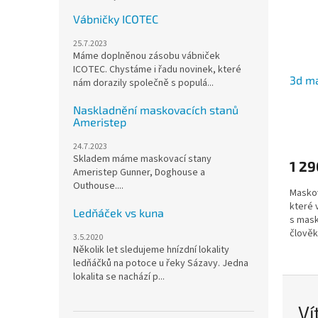
Vábničky ICOTEC
25.7.2023
Máme doplněnou zásobu vábniček
ICOTEC. Chystáme i řadu novinek, které
3d ma
nám dorazily společně s populá...
Naskladnění maskovacích stanů
Ameristep
24.7.2023
Skladem máme maskovací stany
1 29
Ameristep Gunner, Doghouse a
Outhouse....
Maskov
které 
Ledňáček vs kuna
s mask
člověk
3.5.2020
Několik let sledujeme hnízdní lokality
ledňáčků na potoce u řeky Sázavy. Jedna
lokalita se nachází p...
Ví