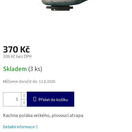
370 Kč
306 Kč bez DPH
Měrná
Skladem
(3 ks)
cena:
Můžeme doručit do:
12.8.2026
Přidat do košíku
Kachna poláka velkého, plovoucí atrapa.
Detailní informace