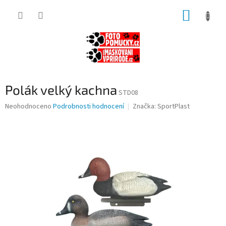
Přejít
NÁKUP
na
obsah
KOŠÍK
Polák velký kachna
STD08
Průměrné
Neohodnoceno
Podrobnosti hodnocení
Značka:
SportPlast
hodnocení
produktu
je
0,0
z
5
hvězdiček.