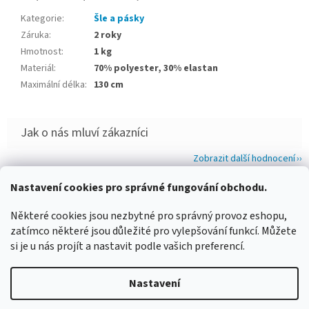
Kategorie
:
Šle a pásky
Záruka
:
2 roky
Hmotnost
:
1 kg
Materiál
:
70% polyester, 30% elastan
Maximální délka
:
130 cm
Zobrazit další hodnocení
Z
Nastavení cookies pro správné fungování obchodu.
á
WIMBERLEY
FOTOLOVY.CZ
LENSCOAT
PLANO SYNERGY
Některé cookies jsou nezbytné pro správný provoz eshopu,
p
zatímco některé jsou důležité pro vylepšování funkcí. Můžete
a
si je u nás projít a nastavit podle vašich preferencí.
t
í
Vytvořil Shoptet
Nastavení