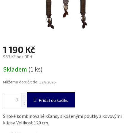
1 190 Kč
983 Kč bez DPH
Měrná
Skladem
(1 ks)
cena:
Můžeme doručit do:
12.8.2026
Přidat do košíku
Široké kombinované kšandy s koženými poutky a kovovými
klipsy. Velikost 120 cm.