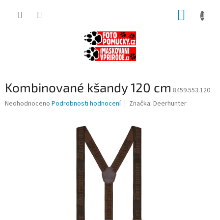
Přejít
NÁKUP
na
obsah
KOŠÍK
Kombinované kšandy 120 cm
8459.553.120
Průměrné
Neohodnoceno
Podrobnosti hodnocení
Značka:
Deerhunter
hodnocení
produktu
je
0,0
z
5
hvězdiček.