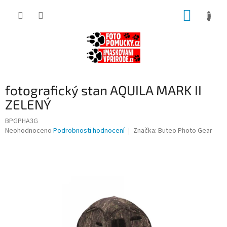
Přejít
NÁKUP
na
obsah
KOŠÍK
fotografický stan AQUILA MARK II
ZELENÝ
BPGPHA3G
Průměrné
Neohodnoceno
Podrobnosti hodnocení
Značka:
Buteo Photo Gear
hodnocení
produktu
je
0,0
z
5
hvězdiček.