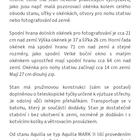
jako jsou např. malá pozorovací okénka kolem celého
obvodu stanu, síťky v okénkách, otvory pro nohu stativu
nebo fotografování od země.
Spodní hrana dolních okének pro fotografování je cca 21
cm nad zemí. Výška okének je 37 a šířka 26 cm. Horní řada
okének má spodní hranu 71 cm nad zemí a stejné
rozměry, jako spodní. Velké boční okno s malým
okénkem uprostřed mají spodní hranu cca 64 cm nad
zemí. Okénka pro nohy stativu začínají cca 14 cm zemí.
Mají 27 cm dlouhý zip.
Stan má pružinovou konstrukci (sám se postaví)
doplněnou o teleskopické tyčky určené k výztuze střechy.
Je odolný vůči lehkým přeháňkám. Transportuje se v
batohu, který je součástí dodávky. Stan je dostatečně
stabilní i bez ukotvení k zemi, nicméně je dodáván i s
kotvícími kolíky a větrovacím provázkem.
Od stanu Aquilla se typ Aquilla MARK II liší provedením