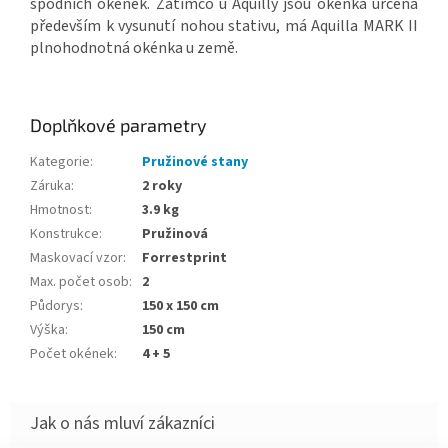
spodních okének. Zatímco u Aquilly jsou okénka určená
především k vysunutí nohou stativu, má Aquilla MARK II
plnohodnotná okénka u země.
Doplňkové parametry
Kategorie
:
Pružinové stany
Záruka
:
2 roky
Hmotnost
:
3.9 kg
Konstrukce
:
Pružinová
Maskovací vzor
:
Forrestprint
Max. počet osob
:
2
Půdorys
:
150 x 150 cm
Výška
:
150 cm
Počet okének
:
4 + 5