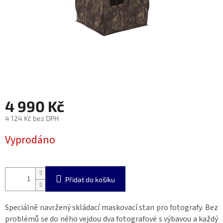
4 990 Kč
4 124 Kč bez DPH
Měrná
Vyprodáno
cena:
Přidat do košíku
Speciálně navržený skládací maskovací stan pro fotografy. Bez
problémů se do něho vejdou dva fotografové s výbavou a každý