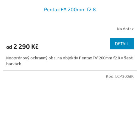
Pentax FA 200mm f2.8
Na dotaz
DETAIL
2 290 Kč
od
Neoprénový ochranný obal na objektiv Pentax FA*200mm f2.8 v šesti
barvách.
Kód:
LCP300BK