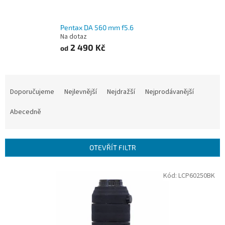
Pentax DA 560 mm f5.6
Na dotaz
2 490 Kč
od
Ř
a
Doporučujeme
Nejlevnější
Nejdražší
Nejprodávanější
z
e
Abecedně
n
í
p
OTEVŘÍT FILTR
r
o
V
Kód:
LCP60250BK
d
ý
u
p
k
i
t
s
ů