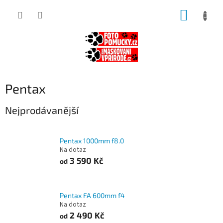
Přejít
NÁKUP
na
obsah
KOŠÍK
Pentax
Nejprodávanější
Pentax 1000mm f8.0
Na dotaz
3 590 Kč
od
Pentax FA 600mm f4
Na dotaz
2 490 Kč
od