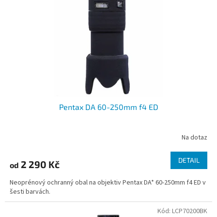
p
r
o
d
u
k
t
ů
Pentax DA 60-250mm f4 ED
Na dotaz
DETAIL
2 290 Kč
od
Neoprénový ochranný obal na objektiv Pentax DA* 60-250mm f4 ED v
šesti barvách.
Kód:
LCP70200BK