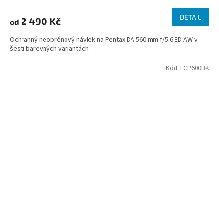
DETAIL
2 490 Kč
od
Ochranný neoprénový návlek na Pentax DA 560 mm f/5.6 ED AW v
šesti barevných variantách.
Kód:
LCP600BK