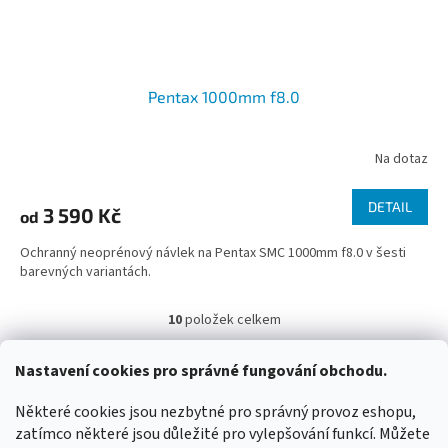
Pentax 1000mm f8.0
Na dotaz
DETAIL
3 590 Kč
od
Ochranný neoprénový návlek na Pentax SMC 1000mm f8.0 v šesti
barevných variantách.
10
položek celkem
O
v
l
Z
Nastavení cookies pro správné fungování obchodu.
á
á
WIMBERLEY
FOTOLOVY.CZ
LENSCOAT
PLANO SYNERGY
d
p
Některé cookies jsou nezbytné pro správný provoz eshopu,
a
a
zatímco některé jsou důležité pro vylepšování funkcí. Můžete
c