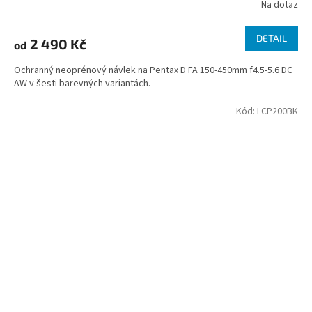
Na dotaz
DETAIL
2 490 Kč
od
Ochranný neoprénový návlek na Pentax D FA 150-450mm f4.5-5.6 DC
AW v šesti barevných variantách.
Kód:
LCP200BK