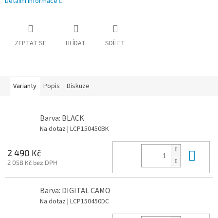
Detailní informace
ZEPTAT SE
HLÍDAT
SDÍLET
Varianty
Popis
Diskuze
Barva: BLACK
Na dotaz
| LCP150450BK
Do 
2 490 Kč
2 058 Kč bez DPH
Barva: DIGITAL CAMO
Na dotaz
| LCP150450DC