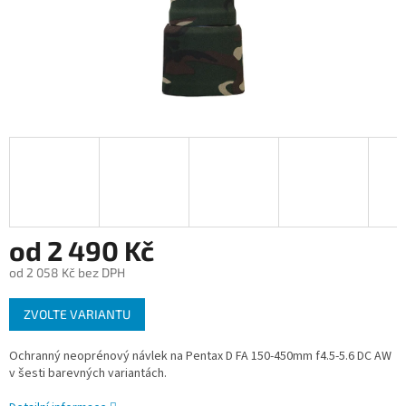
od
2 490 Kč
od
2 058 Kč
bez DPH
Měrná
ZVOLTE VARIANTU
cena:
Ochranný neoprénový návlek na Pentax D FA 150-450mm f4.5-5.6 DC AW
v šesti barevných variantách.