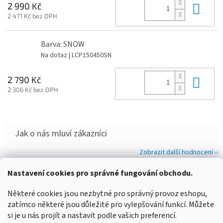
Do 
2 990 Kč
2 471 Kč bez DPH
Barva: SNOW
Na dotaz
| LCP150450SN
Do 
2 790 Kč
2 306 Kč bez DPH
Zobrazit další hodnocení
Z
Nastavení cookies pro správné fungování obchodu.
á
WIMBERLEY
FOTOLOVY.CZ
LENSCOAT
PLANO SYNERGY
Některé cookies jsou nezbytné pro správný provoz eshopu,
p
zatímco některé jsou důležité pro vylepšování funkcí. Můžete
a
si je u nás projít a nastavit podle vašich preferencí.
t