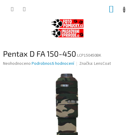
Přejít
NÁKUP
na
obsah
KOŠÍK
Pentax D FA 150-450
LCP150450BK
Průměrné
Neohodnoceno
Podrobnosti hodnocení
Značka:
LensCoat
hodnocení
produktu
je
0,0
z
5
hvězdiček.