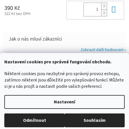
Do 
390 Kč
322 Kč bez DPH
Zobrazit další hodnocení
Z
Nastavení cookies pro správné fungování obchodu.
á
WIMBERLEY
FOTOLOVY.CZ
LENSCOAT
PLANO SYNERGY
Některé cookies jsou nezbytné pro správný provoz eshopu,
p
zatímco některé jsou důležité pro vylepšování funkcí. Můžete
a
si je u nás projít a nastavit podle vašich preferencí.
t
í
Vytvořil Shoptet
Nastavení
Copyright 2026
www.maskovanivprirode.cz
. Všechna práva
Odmítnout
Souhlasím
vyhrazena.
Upravit nastavení cookies