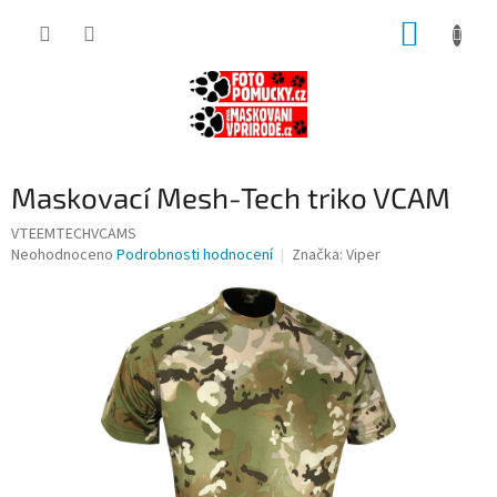
Přejít
NÁKUP
na
obsah
KOŠÍK
Maskovací Mesh-Tech triko VCAM
VTEEMTECHVCAMS
Průměrné
Neohodnoceno
Podrobnosti hodnocení
Značka:
Viper
hodnocení
produktu
je
0,0
z
5
hvězdiček.