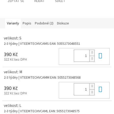
ZEPTAT SE
HLÍDAT
SDÍLET
Varianty
Popis
Podobné (2)
Diskuze
velikost: S
2-3 týdny
| VTEEMTECHVCAMS
EAN:
5055273048551
Do 
390 Kč
322 Kč bez DPH
velikost: M
2-3 týdny
| VTEEMTECHVCAMM
EAN:
5055273048568
Do 
390 Kč
322 Kč bez DPH
velikost: L
2-3 týdny
| VTEEMTECHVCAML
EAN:
5055273048575