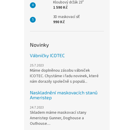
Kloubový držák 23”
1 590 Kč
3D maskovací síť
990 Kč
Novinky
Vábničky ICOTEC
25.7.2023
Máme doplněnou zásobu vábniček
ICOTEC. Chystáme i řadu novinek, které
nám dorazily společně s populá...
Naskladnění maskovacích stanů
Ameristep
24.7.2023
Skladem máme maskovací stany
Ameristep Gunner, Doghouse a
Outhouse....