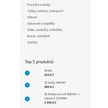
Pouzdra a obaly
Tašky, batohy, transport
Vábení
Vybavení a doplňky
Židle, sedačky a lehátka
Bazar, vybalené
Značky
Top 5 produktů
Straka
230 Kč
3D kukla SNEAKY
490 Kč
3D Maskovací set SNEAKY +
rukavice ZDARMA
2 690 Kč