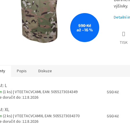
výšivky.
Detailní 
590 Kč
až –16 %
TISK
nty
Popis
Diskuze
t: L
em
(1 ks)
| VTEETACVCAML
EAN:
5055273034349
590 Kč
 doručit do:
12.8.2026
t: XL
em
(2 ks)
| VTEETACVCAMXL
EAN:
5055273034370
590 Kč
 doručit do:
12.8.2026