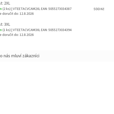
st: 2XL
em
(2 ks)
| VTEETACVCAM2XL
EAN:
5055273034387
590 Kč
 doručit do:
12.8.2026
st: 3XL
em
(1 ks)
| VTEETACVCAM3XL
EAN:
5055273034394
 doručit do:
12.8.2026