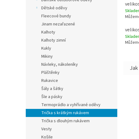
Dámské outdoorové oděvy
veliko
Dětské oděvy
Sklad
Fleecové bundy
Můžeme
Jinam nezařazené
veliko
Kalhoty
Sklad
Kalhoty zimní
Můžeme
Kukly
Mikiny
Návleky, nákoleníky
Pláštěnky
Rukavice
Šály a šátky
Šle a pásky
Termoprádlo a vyhřívané oděvy
Trička s krátkým rukávem
Trička s dlouhým rukávem
Vesty
Košile