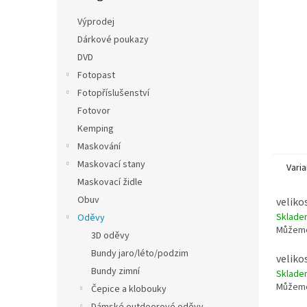
n
e
Výprodej
l
Dárkové poukazy
DVD
Fotopast
Fotopříslušenství
Fotovor
Kemping
Maskování
Maskovací stany
Varia
Maskovací židle
Obuv
velikos
Sklad
Oděvy
Můžeme
3D oděvy
Bundy jaro/léto/podzim
velikos
Bundy zimní
Sklad
Můžeme
Čepice a klobouky