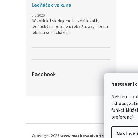
Ledňáček vs kuna
3.5.2020
Několik let sledujeme hnízdní lokality
ledňáčků na potoce u řeky Sázavy. Jedna
lokalita se nachází p...
Facebook
Nastavení c
Některé cook
Z
eshopu, zatí
á
funkcí. Můžet
p
preferencí.
a
t
í
Nastaven
Copyright 2026
www.maskovanivprirode.cz
. Všechna 