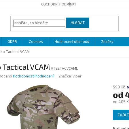
OBCHODNÍ PODMÍNKY
HLEDAT
GDPR
Cookies
Hodnocení obchodu
Značky
riko Tactical VCAM
o Tactical VCAM
VTEETACVCAML
né
noceno
Podrobnosti hodnocení
Značka:
Viper
ní
u
590 Kč
a
od
od
405 K
Měrná
ek.
ZVOLT
cena:
Balvněné