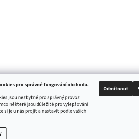
ookies pro správné fungování obchodu.
Odmítnout
ies jsou nezbytné pro správný provoz
mco některé jsou důležité pro vylepšování
WIMBERLEY
FOTOLOVY.CZ
LENSCOAT
PLANO SYNERGY
e si je u nás projít a nastavit podle vašich
í
práva vyhrazena.
Upravit nastavení cookies