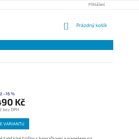
Přihlášení
NÁKUPNÍ
Prázdný košík
KOŠÍK
ž –16 %
490 Kč
č
bez DPH
E VARIANTU
 taktické tričko s kapsičkami a panelem na