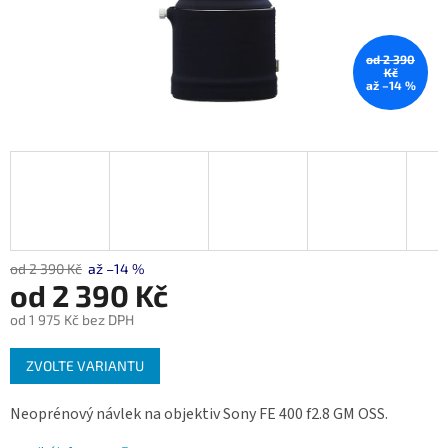
od 2 390
Kč
až –14 %
od 2 390 Kč
až –14 %
od
2 390 Kč
od
1 975 Kč
bez DPH
Měrná
ZVOLTE VARIANTU
cena:
Neoprénový návlek na objektiv Sony FE 400 f2.8 GM OSS.