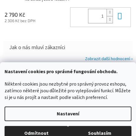
Do 
2 790 Kč
2 306 Kč bez DPH
Zobrazit další hodnocení
Z
Nastavení cookies pro správné fungování obchodu.
á
WIMBERLEY
FOTOLOVY.CZ
LENSCOAT
PLANO SYNERGY
p
Některé cookies jsou nezbytné pro správný provoz eshopu,
a
zatímco některé jsou důležité pro vylepšování funkcí. Můžete
t
si je u nás projít a nastavit podle vašich preferencí.
í
Vytvořil Shoptet
Nastavení
Copyright 2026
www.maskovanivprirode.cz
. Všechna práva
Odmítnout
Souhlasím
vyhrazena.
Upravit nastavení cookies