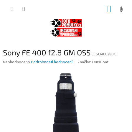
Přejít
NÁKUP
na
obsah
KOŠÍK
Sony FE 400 f2.8 GM OSS
LCSO40028DC
Průměrné
Neohodnoceno
Podrobnosti hodnocení
Značka:
LensCoat
hodnocení
produktu
je
0,0
z
5
hvězdiček.