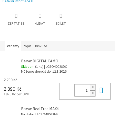
Detailní informace
ZEPTAT SE
HLÍDAT
SDÍLET
Varianty
Popis
Diskuze
Barva: DIGITAL CAMO
Skladem
(1 ks)
| LCSO40028DC
Můžeme doručit do:
12.8.2026
2 790 Kč
Do 
2 390 Kč
1 975 Kč bez DPH
Barva: RealTree MAX4
Na dotaz
| LCSO40028M4