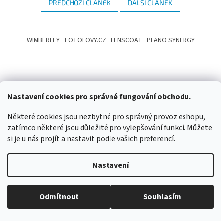
PŘEDCHOZÍ ČLÁNEK
DALŠÍ ČLÁNEK
Z
á
WIMBERLEY
FOTOLOVY.CZ
LENSCOAT
PLANO SYNERGY
p
a
t
í
Vytvořil Shoptet
Nastavení cookies pro správné fungování obchodu.
Některé cookies jsou nezbytné pro správný provoz eshopu,
Copyright 2026
www.maskovanivprirode.cz
. Všechna práva
zatímco některé jsou důležité pro vylepšování funkcí. Můžete
vyhrazena.
Upravit nastavení cookies
si je u nás projít a nastavit podle vašich preferencí.
Nastavení
Odmítnout
Souhlasím