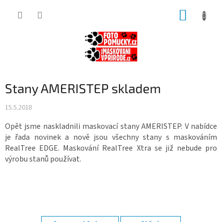
Přejít
NÁKUP
na
obsah
KOŠÍK
Stany AMERISTEP skladem
15.5.2018
Opět jsme naskladnili maskovací stany AMERISTEP. V nabídce
je řada novinek a nově jsou všechny stany s maskováním
RealTree EDGE. Maskování RealTree Xtra se již nebude pro
výrobu stanů používat.