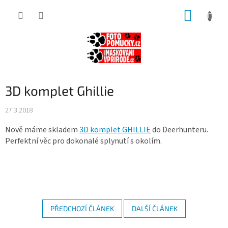
Přejít
NÁKUP
na
obsah
KOŠÍK
3D komplet Ghillie
27.3.2018
Nově máme skladem
3D komplet GHILLIE
do Deerhunteru.
Perfektní věc pro dokonalé splynutí s okolím.
PŘEDCHOZÍ ČLÁNEK
DALŠÍ ČLÁNEK