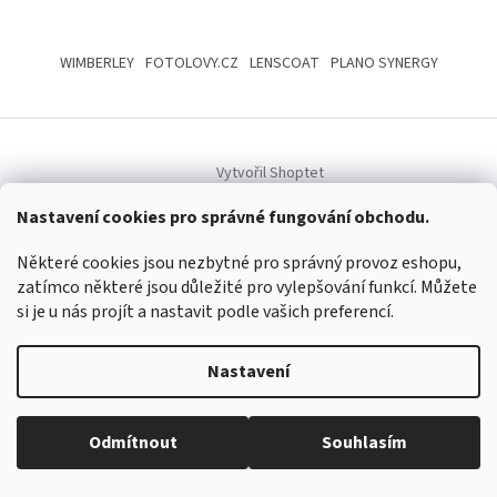
Z
á
WIMBERLEY
FOTOLOVY.CZ
LENSCOAT
PLANO SYNERGY
p
a
t
í
Vytvořil Shoptet
Nastavení cookies pro správné fungování obchodu.
Copyright 2026
www.maskovanivprirode.cz
. Všechna práva
vyhrazena.
Upravit nastavení cookies
Některé cookies jsou nezbytné pro správný provoz eshopu,
zatímco některé jsou důležité pro vylepšování funkcí. Můžete
si je u nás projít a nastavit podle vašich preferencí.
Nastavení
Odmítnout
Souhlasím