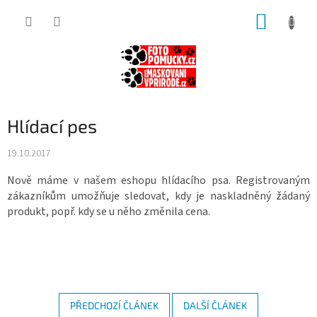
Přejít
NÁKUP
na
obsah
KOŠÍK
Hlídací pes
19.10.2017
Nově máme v našem eshopu hlídacího psa. Registrovaným
zákazníkům umožňuje sledovat, kdy je naskladněný žádaný
produkt, popř. kdy se u něho změnila cena.
PŘEDCHOZÍ ČLÁNEK
DALŠÍ ČLÁNEK