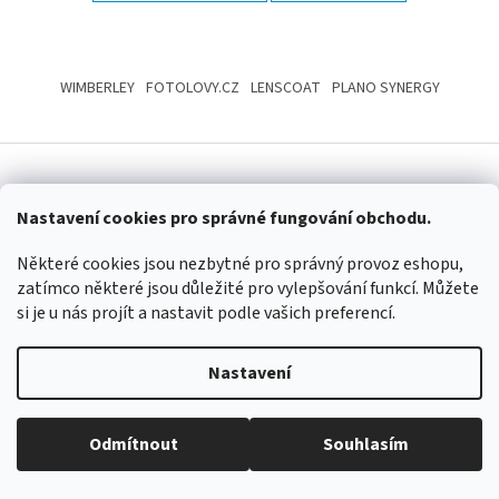
Z
á
WIMBERLEY
FOTOLOVY.CZ
LENSCOAT
PLANO SYNERGY
p
a
t
í
Vytvořil Shoptet
Nastavení cookies pro správné fungování obchodu.
Některé cookies jsou nezbytné pro správný provoz eshopu,
Copyright 2026
www.maskovanivprirode.cz
. Všechna práva
vyhrazena.
Upravit nastavení cookies
zatímco některé jsou důležité pro vylepšování funkcí. Můžete
si je u nás projít a nastavit podle vašich preferencí.
Nastavení
Odmítnout
Souhlasím