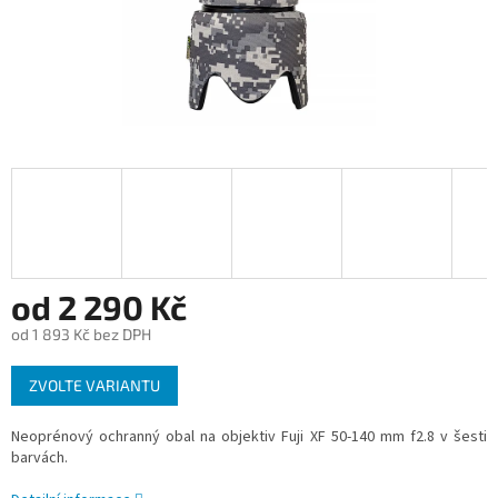
od
2 290 Kč
od
1 893 Kč
bez DPH
Měrná
ZVOLTE VARIANTU
cena:
Neoprénový ochranný obal na objektiv Fuji XF 50-140 mm f2.8 v šesti
barvách.