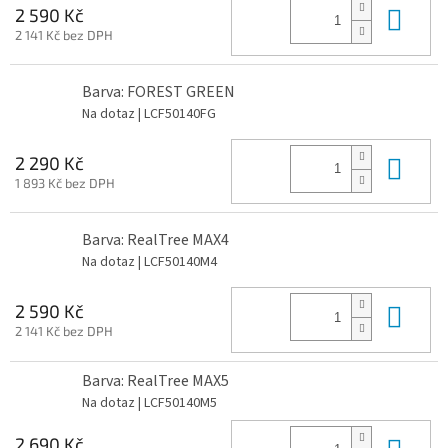
Do 
2 590 Kč
2 141 Kč bez DPH
Barva: FOREST GREEN
Na dotaz
| LCF50140FG
Do 
2 290 Kč
1 893 Kč bez DPH
Barva: RealTree MAX4
Na dotaz
| LCF50140M4
Do 
2 590 Kč
2 141 Kč bez DPH
Barva: RealTree MAX5
Na dotaz
| LCF50140M5
Do 
2 690 Kč