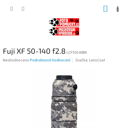
Přejít
NÁKUP
na
obsah
KOŠÍK
Fuji XF 50-140 f2.8
LCF50140BK
Průměrné
Neohodnoceno
Podrobnosti hodnocení
Značka:
LensCoat
hodnocení
produktu
je
0,0
z
5
hvězdiček.