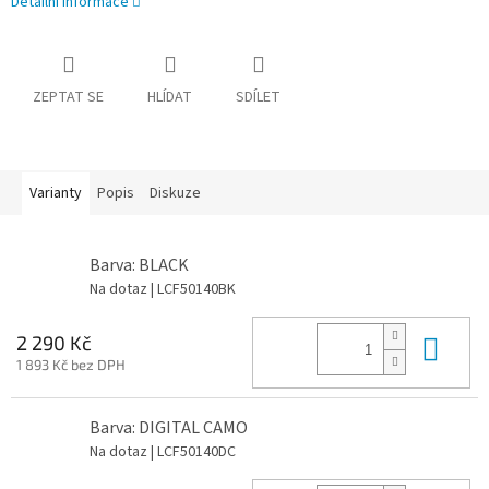
Detailní informace
ZEPTAT SE
HLÍDAT
SDÍLET
Varianty
Popis
Diskuze
Barva: BLACK
Na dotaz
| LCF50140BK
Do 
2 290 Kč
1 893 Kč bez DPH
Barva: DIGITAL CAMO
Na dotaz
| LCF50140DC