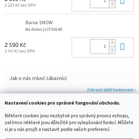
2 223 Kč bez DPH
Barva: SNOW
Na dotaz
| LCF50140
Do 
2 590 Kč
2 141 Kč bez DPH
Zobrazit další hodnocení
Z
Nastavení cookies pro správné fungování obchodu.
á
WIMBERLEY
FOTOLOVY.CZ
LENSCOAT
PLANO SYNERGY
Některé cookies jsou nezbytné pro správný provoz eshopu,
p
zatímco některé jsou důležité pro vylepšování funkcí. Můžete
a
si je u nás projít a nastavit podle vašich preferencí.
t
í