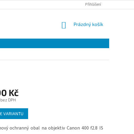
Přihlášení
NÁKUPNÍ
Prázdný košík
KOŠÍK
90 Kč
 bez DPH
E VARIANTU
ový ochranný obal na objektiv Canon 400 f2.8 IS