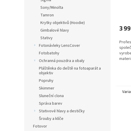
Sigma
Sony/Minolta
Tamron
Krytky objektivů (Hoodie)
3 99
Gimbalové hlavy
Stativy
Profes
Fotonávleky LensCover
společ
vyrobe
Fotobatohy
materi
Ochranná pouzdra a obaly
stativ
Pláštěnka do deště na fotoaparát a
objektiv
Popruhy
Skimmer
Varia
Sluneční clona
Správa barev
Stativové hlavy a destičky
Šrouby a klíče
Fotovor