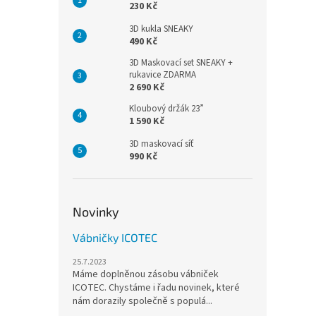
230 Kč
3D kukla SNEAKY
490 Kč
3D Maskovací set SNEAKY +
rukavice ZDARMA
2 690 Kč
Kloubový držák 23”
1 590 Kč
3D maskovací síť
990 Kč
Novinky
Vábničky ICOTEC
25.7.2023
Máme doplněnou zásobu vábniček
ICOTEC. Chystáme i řadu novinek, které
nám dorazily společně s populá...