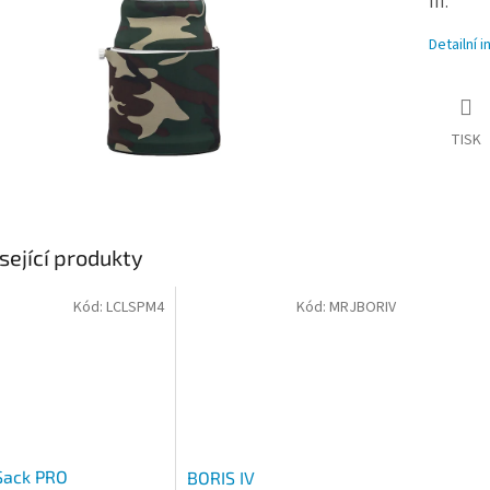
III.
Detailní 
TISK
sející produkty
Kód:
LCLSPM4
Kód:
MRJBORIV
Sack PRO
BORIS IV