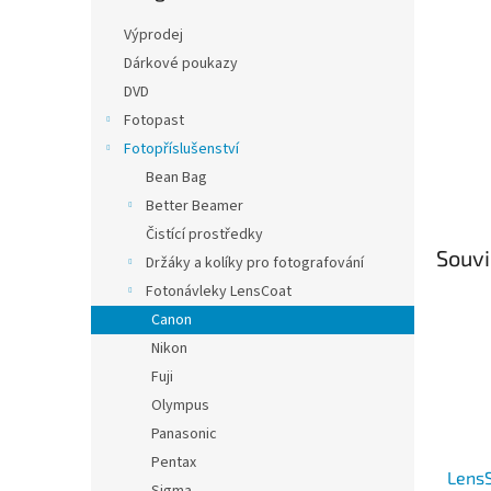
n
e
Výprodej
l
Dárkové poukazy
DVD
Fotopast
Fotopříslušenství
Bean Bag
Better Beamer
Čistící prostředky
Souvi
Držáky a kolíky pro fotografování
Fotonávleky LensCoat
Canon
Nikon
Fuji
Olympus
Panasonic
Pentax
Lens