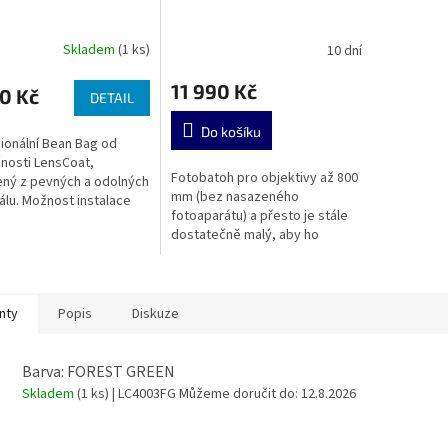
Skladem
(1 ks)
10 dní
11 990 Kč
0 Kč
DETAIL
Do košíku
ionální Bean Bag od
nosti LensCoat,
Fotobatoh pro objektivy až 800
ný z pevných a odolných
mm (bez nasazeného
álu. Možnost instalace
fotoaparátu) a přesto je stále
ové hlavy.
dostatečně malý, aby ho
akceptovala drtivá většina
světových...
nty
Popis
Diskuze
Barva: FOREST GREEN
Skladem
(1 ks)
| LC4003FG
Můžeme doručit do:
12.8.2026