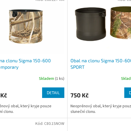
na clonu Sigma 150-600
Obal na clonu Sigma 150-60
emporary
SPORT
Skladem
(1 ks)
Skla
DETAIL
 Kč
750 Kč
nový obal, který kryje pouze
Neoprénový obal, který kryje pou
ní clonu.
sluneční clonu.
Kód:
C80.1SNOW