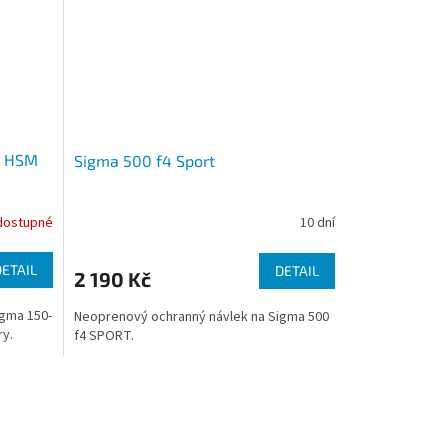
S HSM
Sigma 500 f4 Sport
dostupné
10 dní
DETAIL
DETAIL
2 190 Kč
igma 150-
Neoprenový ochranný návlek na Sigma 500
ry.
f4 SPORT.