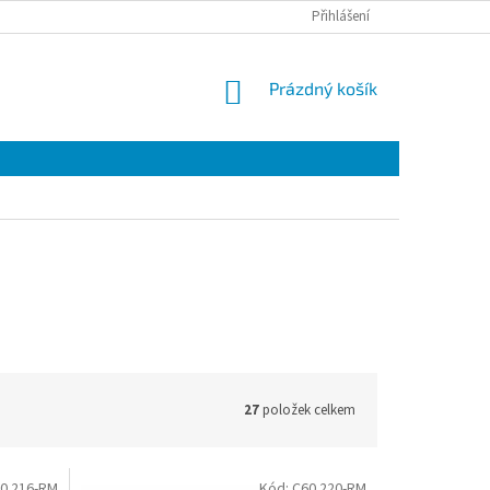
Přihlášení
NÁKUPNÍ
Prázdný košík
KOŠÍK
27
položek celkem
0.216-RM
Kód:
C60.220-RM