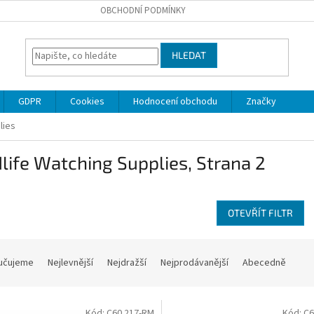
OBCHODNÍ PODMÍNKY
HLEDAT
GDPR
Cookies
Hodnocení obchodu
Značky
lies
life Watching Supplies
, Strana 2
OTEVŘÍT FILTR
učujeme
Nejlevnější
Nejdražší
Nejprodávanější
Abecedně
Kód:
C60.217-RM
Kód:
C6