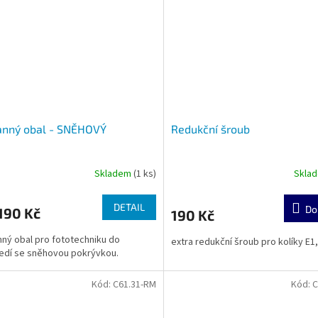
anný obal - SNĚHOVÝ
Redukční šroub
Skladem
(1 ks)
Skla
DETAIL
Do
190 Kč
190 Kč
ný obal pro fototechniku do
extra redukční šroub pro kolíky E1,
edí se sněhovou pokrývkou.
Kód:
C61.31-RM
Kód:
C