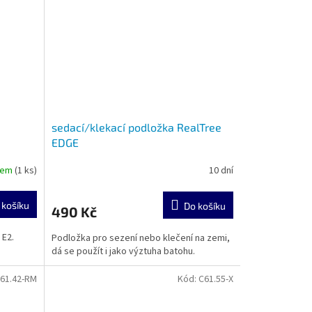
sedací/klekací podložka RealTree
EDGE
dem
(1 ks)
10 dní
 košíku
Do košíku
490 Kč
 E2.
Podložka pro sezení nebo klečení na zemi,
dá se použít i jako výztuha batohu.
61.42-RM
Kód:
C61.55-X