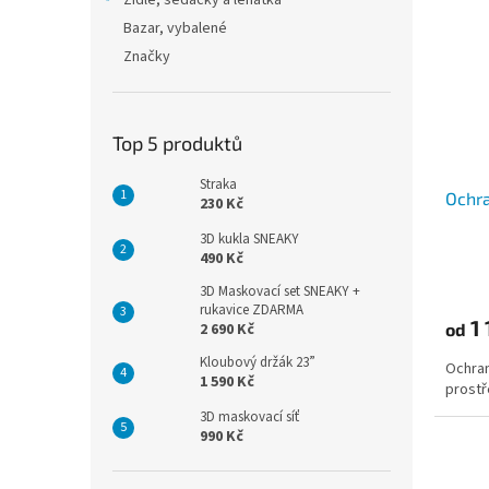
Židle, sedačky a lehátka
Bazar, vybalené
Značky
Top 5 produktů
Straka
Ochr
230 Kč
3D kukla SNEAKY
490 Kč
3D Maskovací set SNEAKY +
rukavice ZDARMA
1 
od
2 690 Kč
Kloubový držák 23”
Ochran
1 590 Kč
prostř
3D maskovací síť
990 Kč