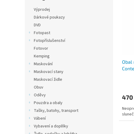
n
ý
í
e
Výprodej
p
p
l
i
r
Dárkové poukazy
s
o
DVD
p
d
Fotopast
r
u
Fotopříslušenství
o
k
Fotovor
d
t
u
ů
Kemping
Obal 
k
Maskování
Cont
t
Maskovací stany
ů
Maskovací židle
Obuv
Oděvy
470
Pouzdra a obaly
Neopré
Tašky, batohy, transport
sluneč
Vábení
Vybavení a doplňky