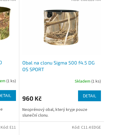
0
Obal na clonu Sigma 500 f4.5 DG
OS SPORT
dem
(1 ks)
Skladem
(1 ks)
DETAIL
DETAIL
960 Kč
ze
Neoprénový obal, který kryje pouze
sluneční clonu.
Kód:
E11
Kód:
C11.4 EDGE