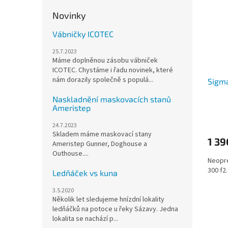
Novinky
Vábničky ICOTEC
25.7.2023
Máme doplněnou zásobu vábniček
ICOTEC. Chystáme i řadu novinek, které
nám dorazily společně s populá...
Sigm
Naskladnění maskovacích stanů
Ameristep
24.7.2023
Skladem máme maskovací stany
1 39
Ameristep Gunner, Doghouse a
Outhouse....
Neopre
300 f2
Ledňáček vs kuna
3.5.2020
Několik let sledujeme hnízdní lokality
ledňáčků na potoce u řeky Sázavy. Jedna
lokalita se nachází p...