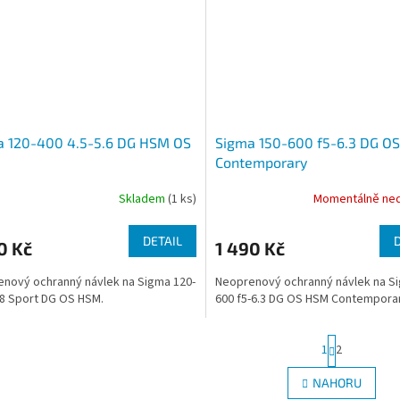
a 120-400 4.5-5.6 DG HSM OS
Sigma 150-600 f5-6.3 DG O
Contemporary
Skladem
(1 ks)
Momentálně ne
DETAIL
0 Kč
1 490 Kč
nový ochranný návlek na Sigma 120-
Neoprenový ochranný návlek na S
.8 Sport DG OS HSM.
600 f5-6.3 DG OS HSM Contempora
S
1
2
t
r
O
NAHORU
á
v