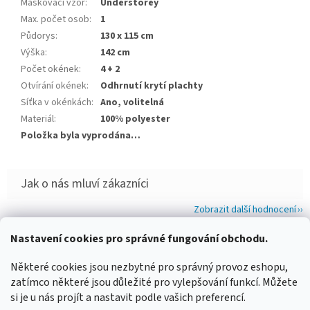
Maskovací vzor
:
Understorey
Max. počet osob
:
1
Půdorys
:
130 x 115 cm
Výška
:
142 cm
Počet okének
:
4 + 2
Otvírání okének
:
Odhrnutí krytí plachty
Síťka v okénkách
:
Ano, volitelná
Materiál
:
100% polyester
Položka byla vyprodána…
Zobrazit další hodnocení
Z
Nastavení cookies pro správné fungování obchodu.
á
WIMBERLEY
FOTOLOVY.CZ
LENSCOAT
PLANO SYNERGY
Některé cookies jsou nezbytné pro správný provoz eshopu,
p
zatímco některé jsou důležité pro vylepšování funkcí. Můžete
a
si je u nás projít a nastavit podle vašich preferencí.
t