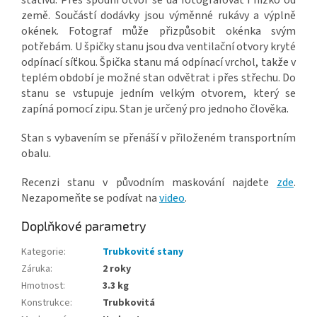
stativu. Přes spodní otvor se dá fotografovat i nízko od
země. Součástí dodávky jsou výměnné rukávy a výplně
okének. Fotograf může přizpůsobit okénka svým
potřebám. U špičky stanu jsou dva ventilační otvory kryté
odpínací síťkou. Špička stanu má odpínací vrchol, takže v
teplém období je možné stan odvětrat i přes střechu. Do
stanu se vstupuje jedním velkým otvorem, který se
zapíná pomocí zipu. Stan je určený pro jednoho člověka.
Stan s vybavením se přenáší v přiloženém transportním
obalu.
Recenzi stanu v původním maskování najdete
zde
.
Nezapomeňte se podívat na
video
.
Doplňkové parametry
Kategorie
:
Trubkovité stany
Záruka
:
2 roky
Hmotnost
:
3.3 kg
Konstrukce
:
Trubkovitá