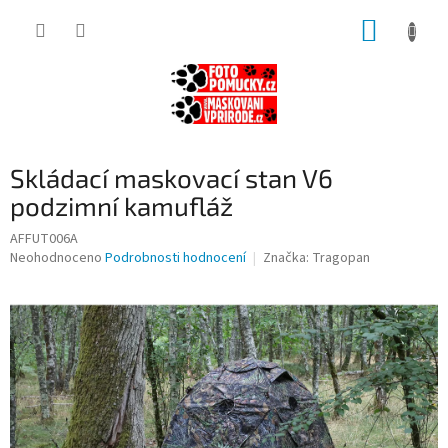
Přejít
NÁKUP
na
obsah
KOŠÍK
Skládací maskovací stan V6
podzimní kamufláž
AFFUT006A
Průměrné
Neohodnoceno
Podrobnosti hodnocení
Značka:
Tragopan
hodnocení
produktu
je
0,0
z
5
hvězdiček.