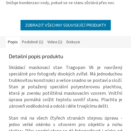
Snižuje kondenzaci vody, pokud se ve stanu zůstává přes noc.
ZOBRAZIT VŠECHNY SOUVISEJÍCÍ PRODUKTY
Popis
Podobné (1)
Videa (1)
Diskuze
Detailní popis produktu
Skládací maskovací stan Tragopan V6 je navržený
speciálně pro fotografy divokých zvířat. Má jednoduchou
trubkovitou konstrukci a velice snadno se postaví a složí.
Stan je potažený speciální polyesterovou plachtou,
která je zvenku potištěná maskovacím vzorem. Vnitřní
úprava pomáhá snížit teplotu uvnitř stanu. Plachta je
zároveň voděodolná a odolá i déle trvajícímu dešti.
Stan má na všech čtyřech stranách stejnou úpravu -
jedno velké okénko s otvorem pro objektiv a nohu