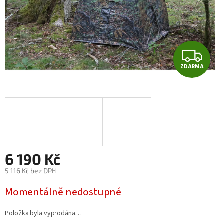
Z
ZDARMA
D
A
R
M
A
6 190 Kč
5 116 Kč bez DPH
Měrná
Momentálně nedostupné
cena:
Položka byla vyprodána…