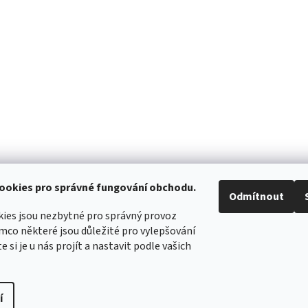
ookies pro správné fungování obchodu.
Odmítnout
ies jsou nezbytné pro správný provoz
mco některé jsou důležité pro vylepšování
WIMBERLEY
FOTOLOVY.CZ
LENSCOAT
PLANO SYNERGY
e si je u nás projít a nastavit podle vašich
í
práva vyhrazena.
Upravit nastavení cookies