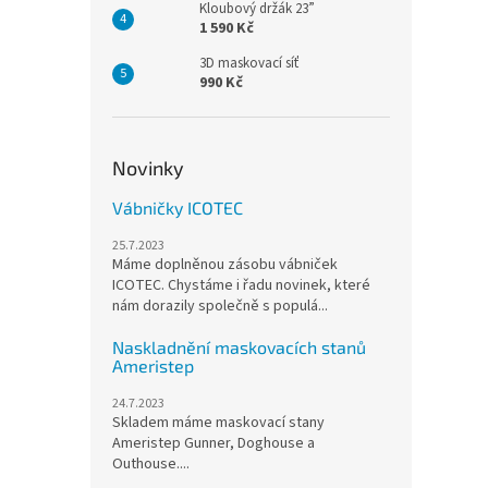
Kloubový držák 23”
1 590 Kč
3D maskovací síť
990 Kč
Novinky
Vábničky ICOTEC
25.7.2023
Máme doplněnou zásobu vábniček
ICOTEC. Chystáme i řadu novinek, které
nám dorazily společně s populá...
Naskladnění maskovacích stanů
Ameristep
24.7.2023
Skladem máme maskovací stany
Ameristep Gunner, Doghouse a
Outhouse....