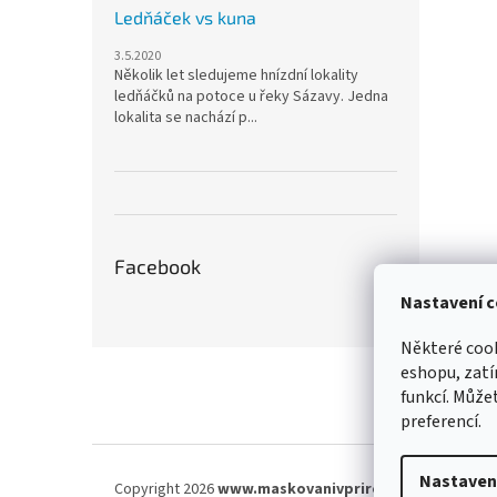
Ledňáček vs kuna
3.5.2020
Několik let sledujeme hnízdní lokality
ledňáčků na potoce u řeky Sázavy. Jedna
lokalita se nachází p...
Facebook
Nastavení c
Některé cook
Z
eshopu, zatí
á
funkcí. Můžet
p
preferencí.
a
t
í
Nastaven
Copyright 2026
www.maskovanivprirode.cz
. Všechna 