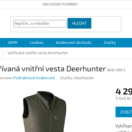
OBCHODNÍ PODMÍNKY
HLEDAT
GDPR
Cookies
Hodnocení obchodu
Značky
Vyhřívaná vnitřní vesta Deerhunter
ívaná vnitřní vesta Deerhunter
4842-388.S
né
noceno
Podrobnosti hodnocení
Značka:
Deerhunter
ní
4 2
u
3 545 Kč
Měrná
ZVOLT
cena:
ek.
Vyhříva