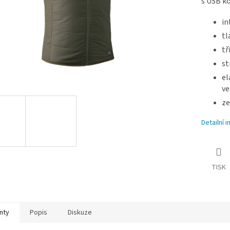
s USB k
in
tl
tř
st
el
ve
ze
Detailní 
TISK
nty
Popis
Diskuze