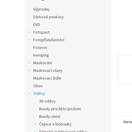
n
e
Výprodej
l
Dárkové poukazy
DVD
Fotopast
Fotopříslušenství
Fotovor
Kemping
Maskování
Maskovací stany
Maskovací židle
Obuv
Oděvy
3D oděvy
Bundy jaro/léto/podzim
Bundy zimní
Varia
Čepice a klobouky