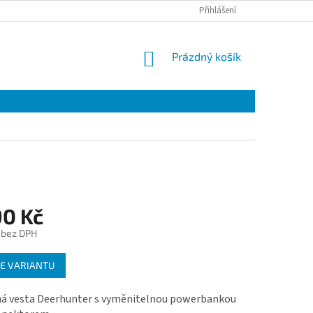
Přihlášení
NÁKUPNÍ
Prázdný košík
KOŠÍK
90 Kč
 bez DPH
E VARIANTU
ná vesta Deerhunter s vyměnitelnou powerbankou