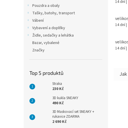
14 dní
|
Pouzdra a obaly
Tašky, batohy, transport
veliko
Vábení
14 dní
|
Vybavení a doplňky
Židle, sedačky a lehátka
veliko
Bazar, vybalené
14 dní
|
Značky
Top 5 produktů
Straka
230 Kč
3D kukla SNEAKY
490 Kč
3D Maskovací set SNEAKY +
rukavice ZDARMA
2 690 Kč