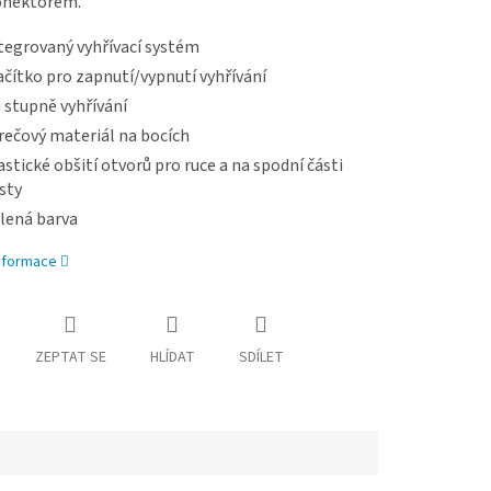
onektorem.
tegrovaný vyhřívací systém
ačítko pro zapnutí/vypnutí vyhřívání
i stupně vyhřívání
rečový materiál na bocích
astické obšití otvorů pro ruce a na spodní části
sty
lená barva
informace
ZEPTAT SE
HLÍDAT
SDÍLET