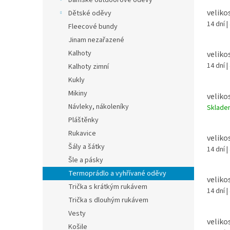
Dámské outdoorové oděvy
velikos
Dětské oděvy
14 dní
|
Fleecové bundy
Jinam nezařazené
Kalhoty
veliko
14 dní
|
Kalhoty zimní
Kukly
Mikiny
velikos
Návleky, nákoleníky
Sklad
Pláštěnky
Rukavice
velikos
Šály a šátky
14 dní
|
Šle a pásky
Termoprádlo a vyhřívané oděvy
veliko
Trička s krátkým rukávem
14 dní
|
Trička s dlouhým rukávem
Vesty
veliko
Košile