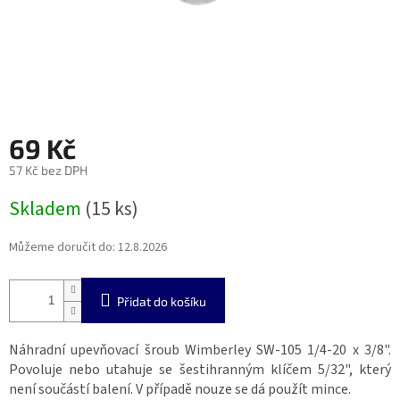
69 Kč
57 Kč bez DPH
Měrná
Skladem
(15 ks)
cena:
Můžeme doručit do:
12.8.2026
Přidat do košíku
Náhradní upevňovací šroub Wimberley SW-105 1/4-20 x 3/8".
Povoluje nebo utahuje se šestihranným klíčem 5/32", který
není součástí balení. V případě nouze se dá použít mince.