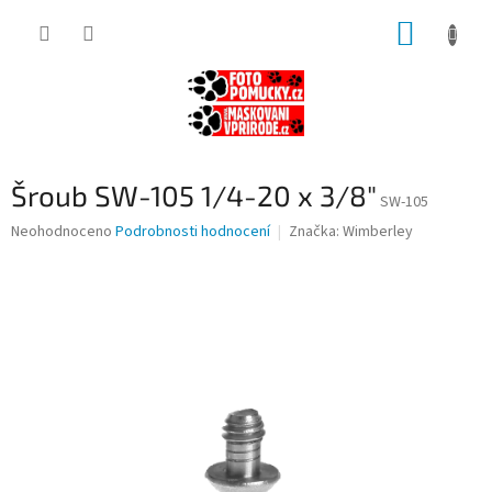
Přejít
NÁKUP
na
obsah
KOŠÍK
Šroub SW-105 1/4-20 x 3/8"
SW-105
Průměrné
Neohodnoceno
Podrobnosti hodnocení
Značka:
Wimberley
hodnocení
produktu
je
0,0
z
5
hvězdiček.