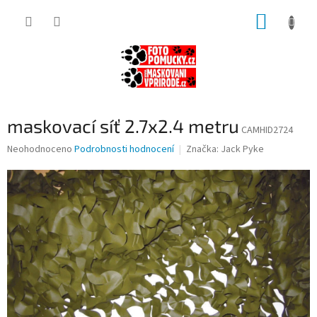
Přejít
NÁKUP
na
obsah
KOŠÍK
maskovací síť 2.7x2.4 metru
CAMHID2724
Průměrné
Neohodnoceno
Podrobnosti hodnocení
Značka:
Jack Pyke
hodnocení
produktu
je
0,0
z
5
hvězdiček.