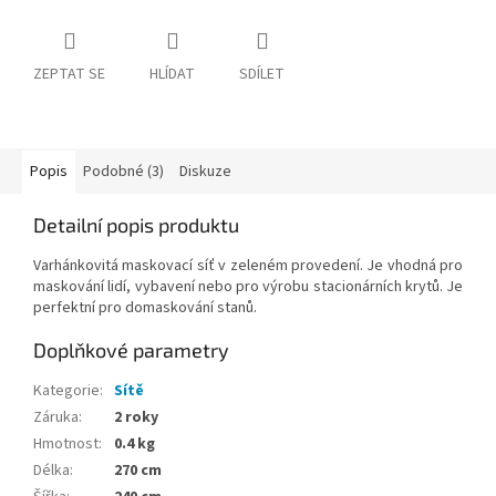
ZEPTAT SE
HLÍDAT
SDÍLET
Popis
Podobné (3)
Diskuze
Detailní popis produktu
Varhánkovitá maskovací síť v zeleném provedení. Je vhodná pro
maskování lidí, vybavení nebo pro výrobu stacionárních krytů. Je
perfektní pro domaskování stanů.
Doplňkové parametry
Kategorie
:
Sítě
Záruka
:
2 roky
Hmotnost
:
0.4 kg
Délka
:
270 cm