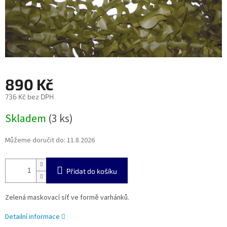
890 Kč
736 Kč bez DPH
Měrná
Skladem
(3 ks)
cena:
Můžeme doručit do:
11.8.2026
Přidat do košíku
Zelená maskovací síť ve formě varhánků.
Detailní informace