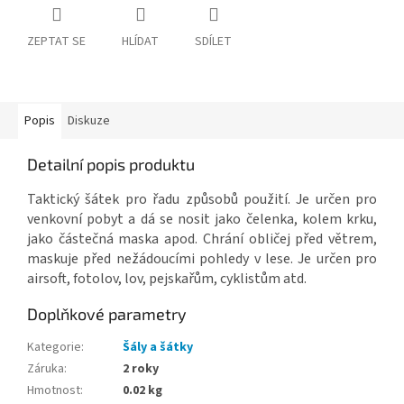
ZEPTAT SE
HLÍDAT
SDÍLET
Popis
Diskuze
Detailní popis produktu
Taktický šátek pro řadu způsobů použití. Je určen pro
venkovní pobyt a dá se nosit jako čelenka, kolem krku,
jako částečná maska apod. Chrání obličej před větrem,
maskuje před nežádoucími pohledy v lese. Je určen pro
airsoft, fotolov, lov, pejskařům, cyklistům atd.
Doplňkové parametry
Kategorie
:
Šály a šátky
Záruka
:
2 roky
Hmotnost
:
0.02 kg