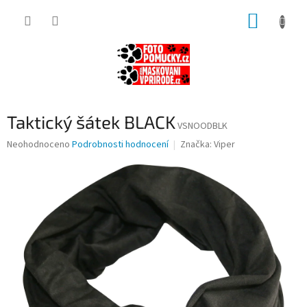
Přejít
NÁKUP
na
obsah
KOŠÍK
Taktický šátek BLACK
VSNOODBLK
Průměrné
Neohodnoceno
Podrobnosti hodnocení
Značka:
Viper
hodnocení
produktu
je
0,0
z
5
hvězdiček.