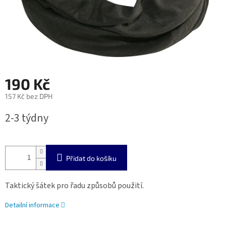
190 Kč
157 Kč bez DPH
Měrná
2-3 týdny
cena:
Přidat do košíku
Taktický šátek pro řadu způsobů použití.
Detailní informace