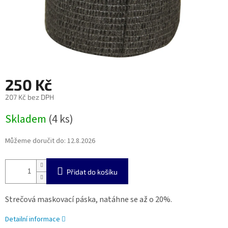
250 Kč
207 Kč bez DPH
Měrná
Skladem
(4 ks)
cena:
Můžeme doručit do:
12.8.2026
Přidat do košíku
Strečová maskovací páska, natáhne se až o 20%.
Detailní informace