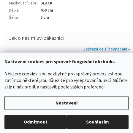
Maskovací vzor
:
BLACK
Délka
:
450 cm
Šířka
:
5 cm
Zobrazit další hodnocení
Z
Nastavení cookies pro správné fungování obchodu.
á
WIMBERLEY
FOTOLOVY.CZ
LENSCOAT
PLANO SYNERGY
Některé cookies jsou nezbytné pro správný provoz eshopu,
p
zatímco některé jsou důležité pro vylepšování funkcí. Můžete
a
si je u nás projít a nastavit podle vašich preferencí.
t
í
Vytvořil Shoptet
Nastavení
Copyright 2026
www.maskovanivprirode.cz
. Všechna práva
Odmítnout
Souhlasím
vyhrazena.
Upravit nastavení cookies