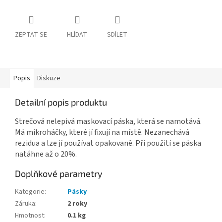
ZEPTAT SE
HLÍDAT
SDÍLET
Popis
Diskuze
Detailní popis produktu
Strečová nelepivá maskovací páska, která se namotává.
Má mikroháčky, které jí fixují na místě. Nezanechává
rezidua a lze jí používat opakovaně. Při použití se páska
natáhne až o 20%.
Doplňkové parametry
Kategorie
:
Pásky
Záruka
:
2 roky
Hmotnost
:
0.1 kg