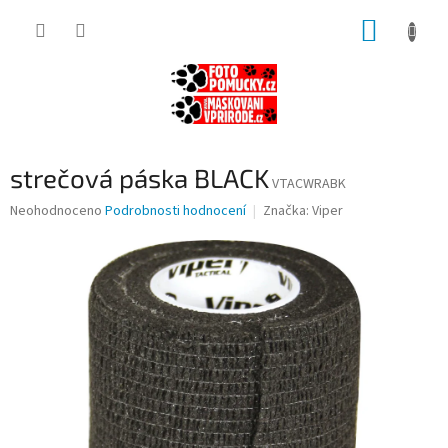
Přejít
NÁKUP
na
obsah
KOŠÍK
strečová páska BLACK
VTACWRABK
Průměrné
Neohodnoceno
Podrobnosti hodnocení
Značka:
Viper
hodnocení
produktu
je
0,0
z
5
hvězdiček.