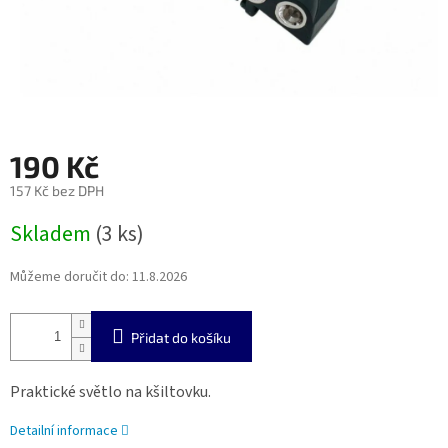
190 Kč
157 Kč bez DPH
Měrná
Skladem
(3 ks)
cena:
Můžeme doručit do:
11.8.2026
Přidat do košíku
Praktické světlo na kšiltovku.
Detailní informace