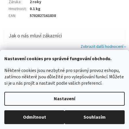
Záruka
:
2 roky
Hmotnost
:
0.1 kg
EAN
:
5702827161838
Zobrazit další hodnocení
Z
Nastavení cookies pro správné fungování obchodu.
á
WIMBERLEY
FOTOLOVY.CZ
LENSCOAT
PLANO SYNERGY
Některé cookies jsou nezbytné pro správný provoz eshopu,
p
zatímco některé jsou důležité pro vylepšování funkcí. Můžete
a
si je u nás projít a nastavit podle vašich preferencí.
t
í
Vytvořil Shoptet
Nastavení
Copyright 2026
www.maskovanivprirode.cz
. Všechna práva
Odmítnout
Souhlasím
vyhrazena.
Upravit nastavení cookies