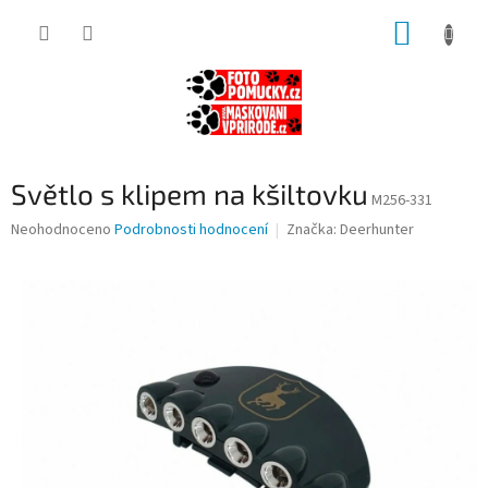
Přejít
NÁKUP
na
obsah
KOŠÍK
Světlo s klipem na kšiltovku
M256-331
Průměrné
Neohodnoceno
Podrobnosti hodnocení
Značka:
Deerhunter
hodnocení
produktu
je
0,0
z
5
hvězdiček.