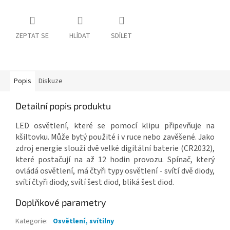
ZEPTAT SE
HLÍDAT
SDÍLET
Popis
Diskuze
Detailní popis produktu
LED osvětlení, které se pomocí klipu připevňuje na
kšiltovku. Může bytý použité i v ruce nebo zavěšené. Jako
zdroj energie slouží dvě velké digitální baterie (CR2032),
které postačují na až 12 hodin provozu. Spínač, který
ovládá osvětlení, má čtyři typy osvětlení - svítí dvě diody,
svítí čtyři diody, svítí šest diod, bliká šest diod.
Doplňkové parametry
Kategorie
:
Osvětlení, svítilny