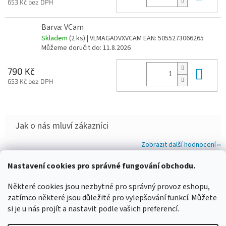
653 Kč bez DPH
Barva: VCam
Skladem
(2 ks)
| VLMAGADVXVCAM
EAN:
5055273066265
Můžeme doručit do:
11.8.2026
Do 
790 Kč
653 Kč bez DPH
Zobrazit další hodnocení
Z
Nastavení cookies pro správné fungování obchodu.
á
WIMBERLEY
FOTOLOVY.CZ
LENSCOAT
PLANO SYNERGY
Některé cookies jsou nezbytné pro správný provoz eshopu,
p
zatímco některé jsou důležité pro vylepšování funkcí. Můžete
a
si je u nás projít a nastavit podle vašich preferencí.
t
í