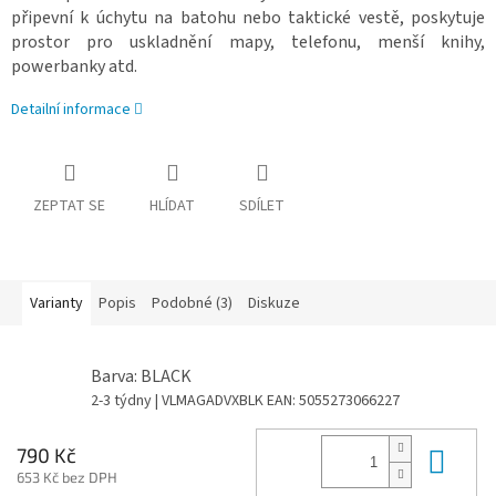
připevní k úchytu na batohu nebo taktické vestě, poskytuje
prostor pro uskladnění mapy, telefonu, menší knihy,
powerbanky atd.
Detailní informace
ZEPTAT SE
HLÍDAT
SDÍLET
Varianty
Popis
Podobné (3)
Diskuze
Barva: BLACK
2-3 týdny
| VLMAGADVXBLK
EAN:
5055273066227
Do 
790 Kč
653 Kč bez DPH