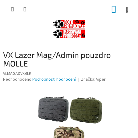
Přejít
NÁKUP
na
obsah
KOŠÍK
VX Lazer Mag/Admin pouzdro
MOLLE
VLMAGADVXBLK
Průměrné
Neohodnoceno
Podrobnosti hodnocení
Značka:
Viper
hodnocení
produktu
je
0,0
z
5
hvězdiček.