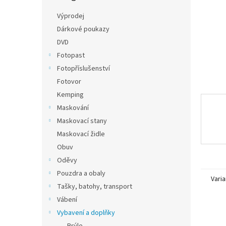
n
e
Výprodej
l
Dárkové poukazy
DVD
Fotopast
Fotopříslušenství
Fotovor
Kemping
Maskování
Maskovací stany
Maskovací židle
Obuv
Oděvy
Pouzdra a obaly
Varia
Tašky, batohy, transport
Vábení
Vybavení a doplňky