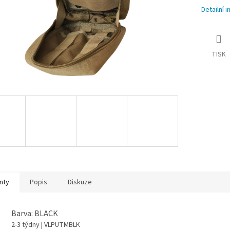
Detailní 
TISK
nty
Popis
Diskuze
Barva: BLACK
2-3 týdny
| VLPUTMBLK