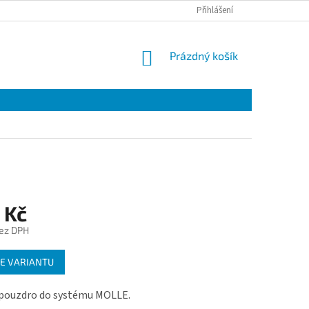
Přihlášení
NÁKUPNÍ
Prázdný košík
KOŠÍK
 Kč
ez DPH
E VARIANTU
 pouzdro do systému MOLLE.