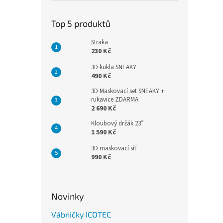
Top 5 produktů
Straka
230 Kč
3D kukla SNEAKY
490 Kč
3D Maskovací set SNEAKY +
rukavice ZDARMA
2 690 Kč
Kloubový držák 23”
1 590 Kč
3D maskovací síť
990 Kč
Novinky
Vábničky ICOTEC