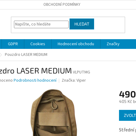
OBCHODNÍ PODMÍNKY
HLEDAT
GDPR
Cookies
Hodnocení obchodu
Značky
Pouzdro LASER MEDIUM
zdro LASER MEDIUM
VLPUTMG
né
noceno
Podrobnosti hodnocení
Značka:
Viper
ní
490
u
405 Kč b
Měrná
ZVOLT
cena:
ek.
Střední