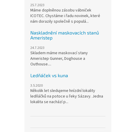
25.7.2023
Máme doplněnou zásobu vábniček
ICOTEC. Chystáme i řadu novinek, které
nám dorazily společně s populá...
Naskladnění maskovacích stanů
Ameristep
24.7.2023
Skladem máme maskovací stany
Ameristep Gunner, Doghouse a
Outhouse....
Ledňáček vs kuna
3.5.2020
Několik let sledujeme hnízdní lokality
ledňáčků na potoce u řeky Sázavy. Jedna
lokalita se nachází p...