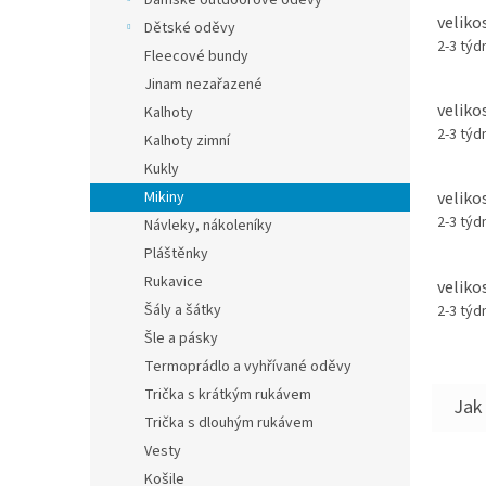
Dámské outdoorové oděvy
velikos
Dětské oděvy
2-3 tý
Fleecové bundy
Jinam nezařazené
velikos
Kalhoty
2-3 tý
Kalhoty zimní
Kukly
veliko
Mikiny
2-3 tý
Návleky, nákoleníky
Pláštěnky
Rukavice
veliko
Šály a šátky
2-3 tý
Šle a pásky
Termoprádlo a vyhřívané oděvy
Trička s krátkým rukávem
Trička s dlouhým rukávem
Vesty
Košile