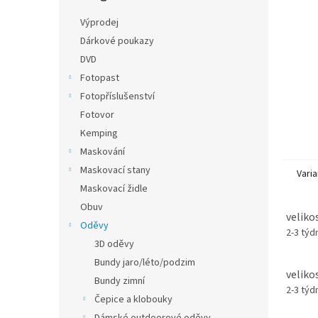
n
e
Výprodej
l
Dárkové poukazy
DVD
Fotopast
Fotopříslušenství
Fotovor
Kemping
Maskování
Maskovací stany
Varia
Maskovací židle
Obuv
velikos
Oděvy
2-3 tý
3D oděvy
Bundy jaro/léto/podzim
veliko
Bundy zimní
2-3 tý
Čepice a klobouky