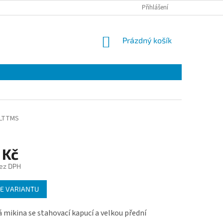
Přihlášení
NÁKUPNÍ
Prázdný košík
KOŠÍK
LTTMS
 Kč
ez DPH
E VARIANTU
 mikina se stahovací kapucí a velkou přední