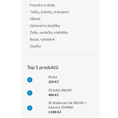
Pouzdra a obaly
Tašky, batohy, transport
Vábení
Vybavení a doplňky
Židle, sedačky a lehátka
Bazar, vybalené
Značky
Top 5 produktů
Straka
230 Kč
3D kukla SNEAKY
490 Kč
3D Maskovací set SNEAKY +
rukavice ZDARMA
2 690 Kč