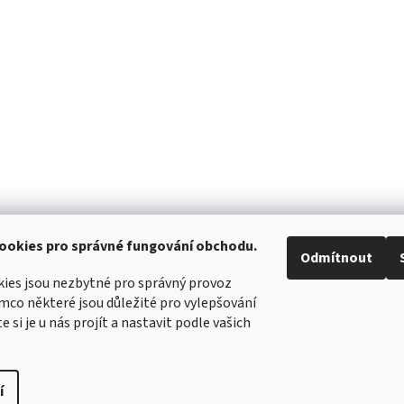
ookies pro správné fungování obchodu.
Odmítnout
ies jsou nezbytné pro správný provoz
mco některé jsou důležité pro vylepšování
WIMBERLEY
FOTOLOVY.CZ
LENSCOAT
PLANO SYNERGY
e si je u nás projít a nastavit podle vašich
í
práva vyhrazena.
Upravit nastavení cookies