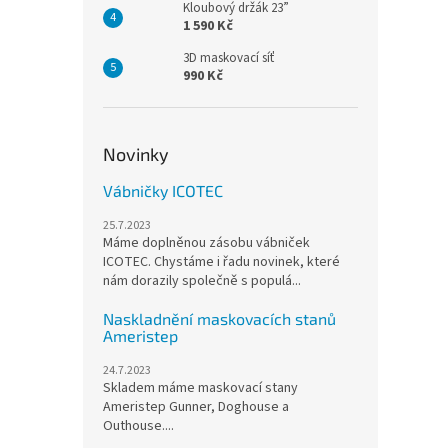
Kloubový držák 23”
1 590 Kč
3D maskovací síť
990 Kč
Novinky
Vábničky ICOTEC
25.7.2023
Máme doplněnou zásobu vábniček
ICOTEC. Chystáme i řadu novinek, které
nám dorazily společně s populá...
Naskladnění maskovacích stanů
Ameristep
24.7.2023
Skladem máme maskovací stany
Ameristep Gunner, Doghouse a
Outhouse....