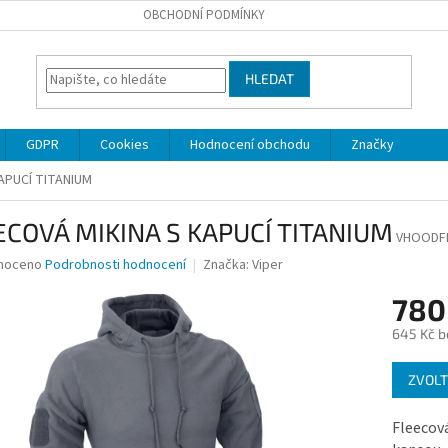
OBCHODNÍ PODMÍNKY
HLEDAT
GDPR
Cookies
Hodnocení obchodu
Značky
APUCÍ TITANIUM
ECOVÁ MIKINA S KAPUCÍ TITANIUM
VHOODF
né
noceno
Podrobnosti hodnocení
Značka:
Viper
ní
780
u
645 Kč b
Měrná
ZVOLT
cena:
ek.
Fleecová