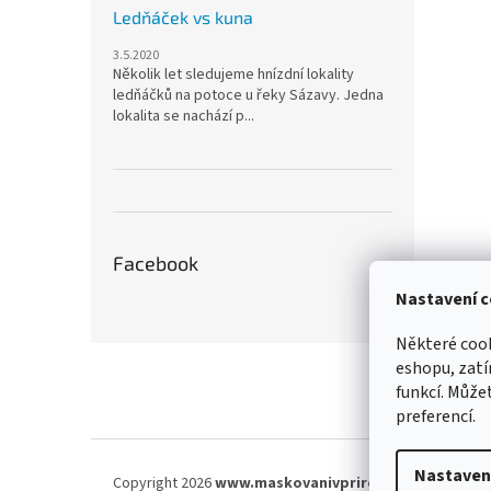
Ledňáček vs kuna
3.5.2020
Několik let sledujeme hnízdní lokality
ledňáčků na potoce u řeky Sázavy. Jedna
lokalita se nachází p...
Facebook
Nastavení c
Některé cook
Z
eshopu, zatí
á
funkcí. Můžet
p
preferencí.
a
t
í
Nastaven
Copyright 2026
www.maskovanivprirode.cz
. Všechna 