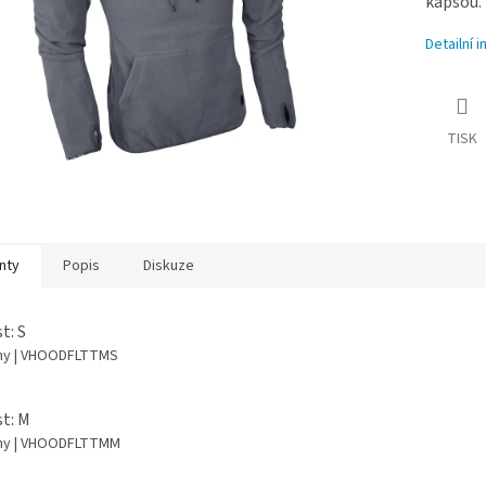
kapsou.
Detailní 
TISK
nty
Popis
Diskuze
t: S
dny
| VHOODFLTTMS
st: M
dny
| VHOODFLTTMM