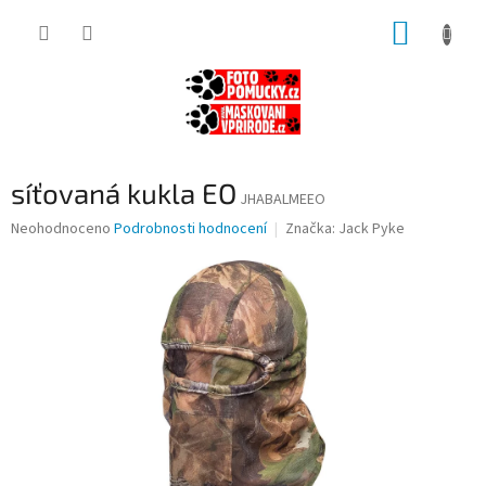
Přejít
NÁKUP
na
obsah
KOŠÍK
síťovaná kukla EO
JHABALMEEO
Průměrné
Neohodnoceno
Podrobnosti hodnocení
Značka:
Jack Pyke
hodnocení
produktu
je
0,0
z
5
hvězdiček.