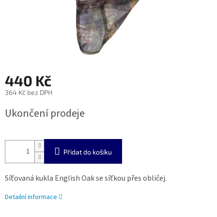
440 Kč
364 Kč bez DPH
Měrná
Ukončení prodeje
cena:
Přidat do košíku
Síťovaná kukla English Oak se síťkou přes obličej.
Detailní informace