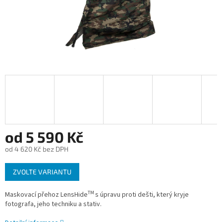
od
5 590 Kč
od
4 620 Kč
bez DPH
Měrná
ZVOLTE VARIANTU
cena:
TM
Maskovací přehoz LensHide
s úpravu proti dešti, který kryje
fotografa, jeho techniku a stativ.