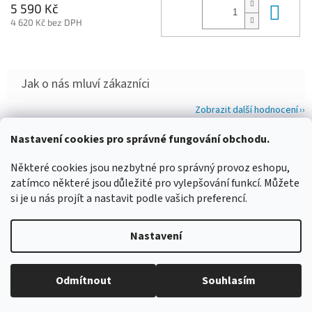
Do 
5 590 Kč
4 620 Kč bez DPH
Zobrazit další hodnocení
Z
Nastavení cookies pro správné fungování obchodu.
á
WIMBERLEY
FOTOLOVY.CZ
LENSCOAT
PLANO SYNERGY
Některé cookies jsou nezbytné pro správný provoz eshopu,
p
zatímco některé jsou důležité pro vylepšování funkcí. Můžete
a
si je u nás projít a nastavit podle vašich preferencí.
t
í
Vytvořil Shoptet
Nastavení
Copyright 2026
www.maskovanivprirode.cz
. Všechna práva
Odmítnout
Souhlasím
vyhrazena.
Upravit nastavení cookies