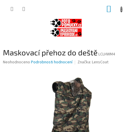
Přejít
NÁKUP
na
obsah
KOŠÍK
Maskovací přehoz do deště
LCLHWM4
Průměrné
Neohodnoceno
Podrobnosti hodnocení
Značka:
LensCoat
hodnocení
produktu
je
0,0
z
5
hvězdiček.