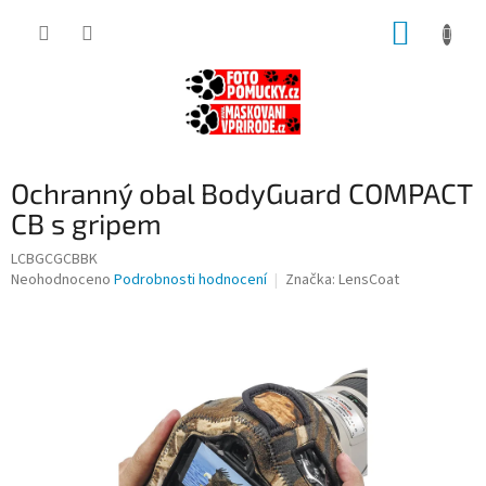
Přejít
NÁKUP
na
obsah
KOŠÍK
Ochranný obal BodyGuard COMPACT
CB s gripem
LCBGCGCBBK
Průměrné
Neohodnoceno
Podrobnosti hodnocení
Značka:
LensCoat
hodnocení
produktu
je
0,0
z
5
hvězdiček.