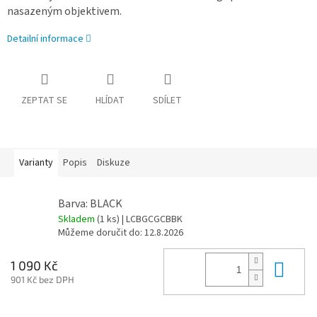
nasazeným objektivem.
Detailní informace
ZEPTAT SE
HLÍDAT
SDÍLET
Varianty
Popis
Diskuze
Barva: BLACK
Skladem
(1 ks)
| LCBGCGCBBK
Můžeme doručit do:
12.8.2026
Do 
1 090 Kč
901 Kč bez DPH