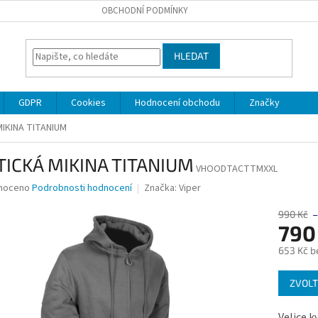
OBCHODNÍ PODMÍNKY
HLEDAT
GDPR
Cookies
Hodnocení obchodu
Značky
IKINA TITANIUM
TICKÁ MIKINA TITANIUM
VHOODTACTTMXXL
né
noceno
Podrobnosti hodnocení
Značka:
Viper
ní
u
990 Kč
–
790
653 Kč b
Měrná
ek.
ZVOLT
cena:
Velice k