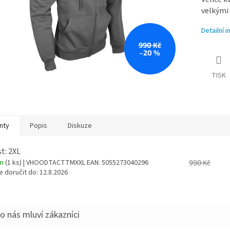
velkými
Detailní 
990 Kč
–20 %
TISK
nty
Popis
Diskuze
st: 2XL
em
(1 ks)
| VHOODTACTTMXXL
EAN:
5055273040296
990 Kč
 doručit do:
12.8.2026