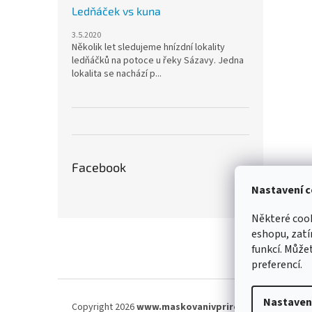
Ledňáček vs kuna
3.5.2020
Několik let sledujeme hnízdní lokality
ledňáčků na potoce u řeky Sázavy. Jedna
lokalita se nachází p...
Facebook
Nastavení c
Některé cook
Z
eshopu, zatí
á
funkcí. Můžet
p
preferencí.
a
t
í
Nastaven
Copyright 2026
www.maskovanivprirode.cz
. Všechna 