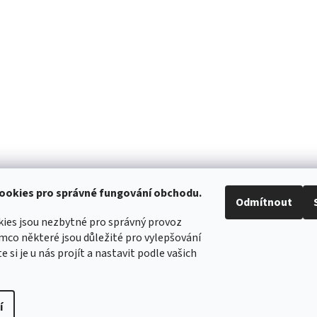
ookies pro správné fungování obchodu.
Odmítnout
ies jsou nezbytné pro správný provoz
mco některé jsou důležité pro vylepšování
WIMBERLEY
FOTOLOVY.CZ
LENSCOAT
PLANO SYNERGY
e si je u nás projít a nastavit podle vašich
í
práva vyhrazena.
Upravit nastavení cookies