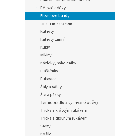
Dámské outdoorové oděvy
Dětské oděvy
Fleecové bundy
Jinam nezařazené
Kalhoty
Kalhoty zimní
Kukly
Mikiny
Návleky, nákoleníky
Pláštěnky
Rukavice
Šály a šátky
Šle a pásky
Termoprádlo a vyhřívané oděvy
Trička s krátkým rukávem
Trička s dlouhým rukávem
Vesty
Košile