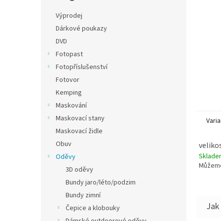
n
e
Výprodej
l
Dárkové poukazy
DVD
Fotopast
Fotopříslušenství
Fotovor
Kemping
Maskování
Maskovací stany
Varia
Maskovací židle
Obuv
veliko
Sklad
Oděvy
Můžeme
3D oděvy
Bundy jaro/léto/podzim
Bundy zimní
Čepice a klobouky