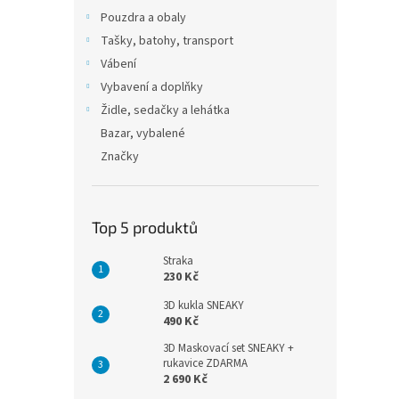
Pouzdra a obaly
Tašky, batohy, transport
Vábení
Vybavení a doplňky
Židle, sedačky a lehátka
Bazar, vybalené
Značky
Top 5 produktů
Straka
230 Kč
3D kukla SNEAKY
490 Kč
3D Maskovací set SNEAKY +
rukavice ZDARMA
2 690 Kč