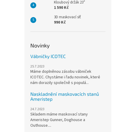
Kloubový držák 23”
1 590 Kč
3D maskovací síť
990 Kč
Novinky
Vábničky ICOTEC
25.7.2023
Máme doplněnou zásobu vábniček
ICOTEC. Chystáme i řadu novinek, které
nám dorazily společně s populá...
Naskladnění maskovacích stanů
Ameristep
24.7.2023
Skladem máme maskovací stany
Ameristep Gunner, Doghouse a
Outhouse....