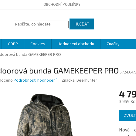
OBCHODNÍ PODMÍNKY
HLEDAT
GDPR
Cookies
Hodnocení obchodu
Značky
doorová bunda GAMEKEEPER PRO
doorová bunda GAMEKEEPER PRO
5724.64.
né
noceno
Podrobnosti hodnocení
Značka:
Deerhunter
ní
4 7
u
3 959 Kč
Měrná
ZVOLT
cena:
ek.
Nová o