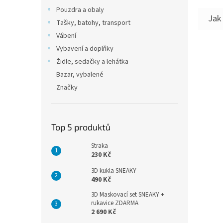
Pouzdra a obaly
Tašky, batohy, transport
Vábení
Vybavení a doplňky
Židle, sedačky a lehátka
Bazar, vybalené
Značky
Top 5 produktů
Straka
230 Kč
3D kukla SNEAKY
490 Kč
3D Maskovací set SNEAKY +
rukavice ZDARMA
2 690 Kč