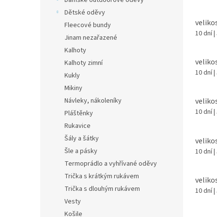
Dámské outdoorové oděvy
Dětské oděvy
veliko
Fleecové bundy
10 dní
|
Jinam nezařazené
Kalhoty
velikos
Kalhoty zimní
10 dní
|
Kukly
Mikiny
Návleky, nákoleníky
velikos
10 dní
|
Pláštěnky
Rukavice
Šály a šátky
veliko
Šle a pásky
10 dní
|
Termoprádlo a vyhřívané oděvy
Trička s krátkým rukávem
veliko
Trička s dlouhým rukávem
10 dní
|
Vesty
Košile