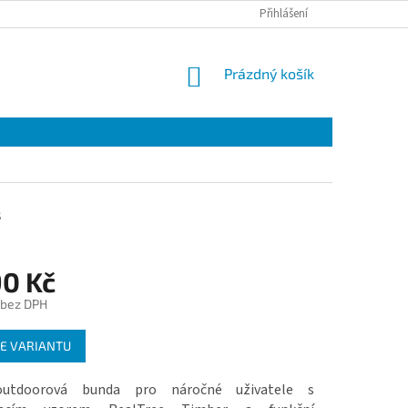
Přihlášení
NÁKUPNÍ
Prázdný košík
KOŠÍK
S
90 Kč
 bez DPH
E VARIANTU
utdoorová bunda pro náročné uživatele s