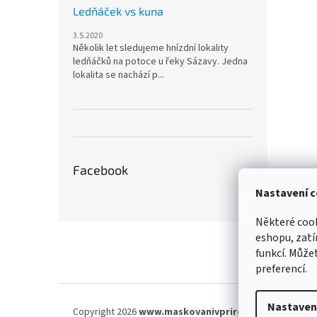
Ledňáček vs kuna
3.5.2020
Několik let sledujeme hnízdní lokality
ledňáčků na potoce u řeky Sázavy. Jedna
lokalita se nachází p...
Facebook
Nastavení c
Některé cook
Z
eshopu, zatí
á
funkcí. Můžet
p
preferencí.
a
t
í
Nastaven
Copyright 2026
www.maskovanivprirode.cz
. Všechna 