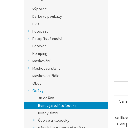
n
e
Výprodej
l
Dárkové poukazy
DVD
Fotopast
Fotopříslušenství
Fotovor
Kemping
Maskování
Maskovací stany
Maskovací židle
Obuv
Oděvy
3D oděvy
Varia
Bundy jaro/léto/podzim
Bundy zimní
velikos
Čepice a klobouky
10 dní
|