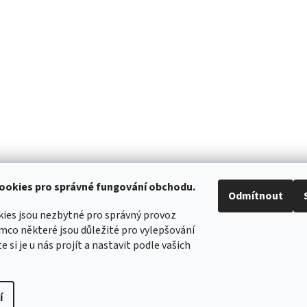
ookies pro správné fungování obchodu.
Odmítnout
ies jsou nezbytné pro správný provoz
mco některé jsou důležité pro vylepšování
WIMBERLEY
FOTOLOVY.CZ
LENSCOAT
PLANO SYNERGY
e si je u nás projít a nastavit podle vašich
í
práva vyhrazena.
Upravit nastavení cookies