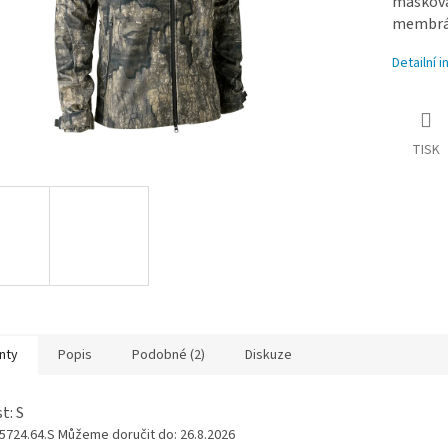
maskov
membrá
Detailní 
TISK
nty
Popis
Podobné (2)
Diskuze
t: S
 5724.64.S
Můžeme doručit do:
26.8.2026