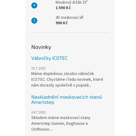
Kloubový držák 23”
1 590 Kč
3D maskovací síť
990 Kč
Novinky
Vábničky ICOTEC
25.7.2023
Máme doplněnou zásobu vábniček
ICOTEC. Chystáme i řadu novinek, které
nám dorazily společně s populá...
Naskladnění maskovacích stanů
Ameristep
24.7.2023
Skladem máme maskovací stany
Ameristep Gunner, Doghouse a
Outhouse....