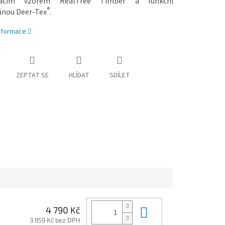
acím vzorem RealTree Timber a funkční
®
nou Deer-Tex
.
informace
ZEPTAT SE
HLÍDAT
SDÍLET
Do košíku
4 790 Kč
3 959 Kč bez DPH