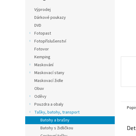
n
e
Výprodej
l
Dárkové poukazy
DVD
Fotopast
Fotopříslušenství
Fotovor
Kemping
Maskování
Maskovací stany
Maskovací židle
Obuv
Oděvy
Pouzdra a obaly
Popi
Tašky, batohy, transport
Batohy a brašny
Det
Batohy s židličkou