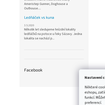
Ameristep Gunner, Doghouse a
Outhouse....
Ledňáček vs kuna
3.5.2020
Několik let sledujeme hnízdní lokality
ledňáčků na potoce u řeky Sázavy. Jedna
lokalita se nachází p...
Facebook
Nastavení c
Některé cook
Z
eshopu, zatí
á
funkcí. Můžet
p
preferencí.
a