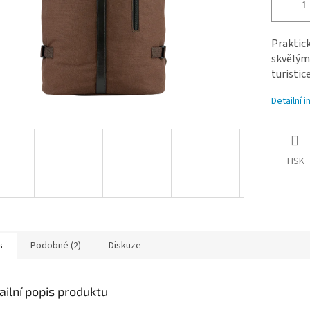
Prakti
skvělým
turistic
Detailní 
TISK
s
Podobné (2)
Diskuze
ailní popis produktu