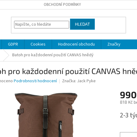
OBCHODNÍ PODMÍNKY
HLEDAT
GDPR
Cookies
Hodnocení obchodu
Značky
Batoh pro každodenní použití CANVAS hnědý
oh pro každodenní použití CANVAS hně
né
noceno
Podrobnosti hodnocení
Značka:
Jack Pyke
ní
990
u
818 Kč b
Měrná
2-3 t
cena:
ek.