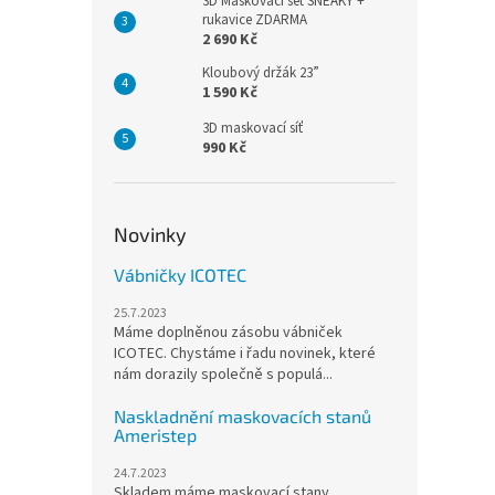
3D Maskovací set SNEAKY +
rukavice ZDARMA
2 690 Kč
Kloubový držák 23”
1 590 Kč
3D maskovací síť
990 Kč
Novinky
Vábničky ICOTEC
25.7.2023
Máme doplněnou zásobu vábniček
ICOTEC. Chystáme i řadu novinek, které
nám dorazily společně s populá...
Naskladnění maskovacích stanů
Ameristep
24.7.2023
Skladem máme maskovací stany