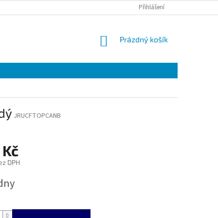
Přihlášení
NÁKUPNÍ
Prázdný košík
KOŠÍK
dý
JRUCFTOPCANB
 Kč
ez DPH
ýdny