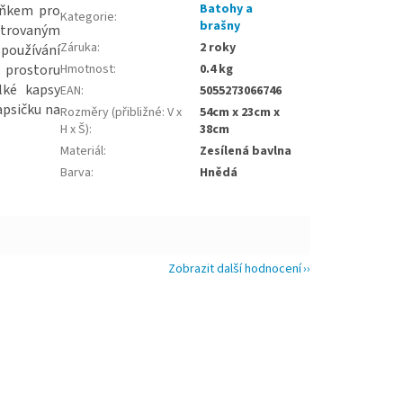
Batohy a
lňkem pro
Kategorie
:
brašny
lstrovaným
Záruka
:
2 roky
 používání
k prostoru
Hmotnost
:
0.4 kg
lké kapsy
EAN
:
5055273066746
apsičku na
Rozměry (přibližné: V x
54cm x 23cm x
H x Š)
:
38cm
Materiál
:
Zesílená bavlna
Barva
:
Hnědá
Zobrazit další hodnocení