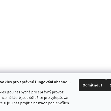
ookies pro správné fungování obchodu.
Odmítnout
ies jsou nezbytné pro správný provoz
mco některé jsou důležité pro vylepšování
WIMBERLEY
FOTOLOVY.CZ
LENSCOAT
PLANO SYNERGY
e si je u nás projít a nastavit podle vašich