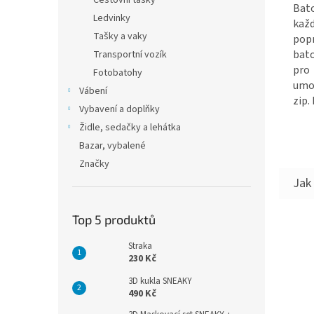
Cestovní tašky
Bat
Ledvinky
každ
Tašky a vaky
popr
bato
Transportní vozík
pro
Fotobatohy
umož
Vábení
zip.
Vybavení a doplňky
Židle, sedačky a lehátka
Bazar, vybalené
Značky
Top 5 produktů
Straka
230 Kč
3D kukla SNEAKY
490 Kč