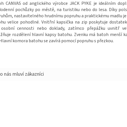
oh CANVAS od anglického výrobce JACK PYKE je ideálním dop
odenní pochůzky po městě, na turistiku nebo do lesa. Díky po
uhům, nastavitelného hrudnímu popruhu a praktickému madlu je
hu velice pohodlné. Vnitřní kapsička na zip poskytuje dostate
 osobní cennosti nebo doklady, zatímco přepážku uvnitř ve
ňuje rozdělení hlavní kapsy batohu. Zvenku má batoh menší k
 Hlavní komora batohu se zavírá pomocí popruhu s přezkou.