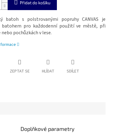
Přidat do košíku
cký batoh s polstrovanými popruhy CANVAS je
 batohem pro každodenní použití ve městě, při
e nebo pochůzkách v lese.
informace
ZEPTAT SE
HLÍDAT
SDÍLET
Doplňkové parametry