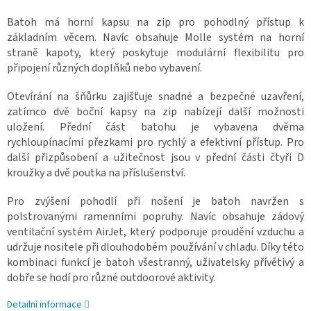
Batoh má horní kapsu na zip pro pohodlný přístup k
základním věcem. Navíc obsahuje Molle systém na horní
straně kapoty, který poskytuje modulární flexibilitu pro
připojení různých doplňků nebo vybavení.
Otevírání na šňůrku zajišťuje snadné a bezpečné uzavření,
zatímco dvě boční kapsy na zip nabízejí další možnosti
uložení. Přední část batohu je vybavena dvěma
rychloupínacími přezkami pro rychlý a efektivní přístup. Pro
další přizpůsobení a užitečnost jsou v přední části čtyři D
kroužky a dvě poutka na příslušenství.
Pro zvýšení pohodlí při nošení je batoh navržen s
polstrovanými ramenními popruhy. Navíc obsahuje zádový
ventilační systém AirJet, který podporuje proudění vzduchu a
udržuje nositele při dlouhodobém používání v chladu. Díky této
kombinaci funkcí je batoh všestranný, uživatelsky přívětivý a
dobře se hodí pro různé outdoorové aktivity.
Detailní informace