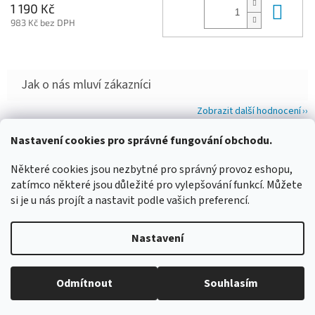
Do 
1 190 Kč
983 Kč bez DPH
Zobrazit další hodnocení
Z
Nastavení cookies pro správné fungování obchodu.
á
WIMBERLEY
FOTOLOVY.CZ
LENSCOAT
PLANO SYNERGY
p
Některé cookies jsou nezbytné pro správný provoz eshopu,
a
zatímco některé jsou důležité pro vylepšování funkcí. Můžete
t
si je u nás projít a nastavit podle vašich preferencí.
í
Vytvořil Shoptet
Nastavení
Copyright 2026
www.maskovanivprirode.cz
. Všechna práva
Odmítnout
Souhlasím
vyhrazena.
Upravit nastavení cookies