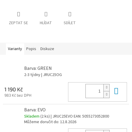
ZEPTAT SE
HLÍDAT
SDÍLET
Varianty
Popis
Diskuze
Barva: GREEN
2-3 týdny
| JRUC25OG
Do 
1 190 Kč
983 Kč bez DPH
Barva: EVO
Skladem
(2 ks)
| JRUC25EVO
EAN:
5055273052800
Můžeme doručit do:
12.8.2026