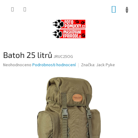
Přejít
NÁKUP
na
obsah
KOŠÍK
Batoh 25 litrů
JRUC25OG
Průměrné
Neohodnoceno
Podrobnosti hodnocení
Značka:
Jack Pyke
hodnocení
produktu
je
0,0
z
5
hvězdiček.