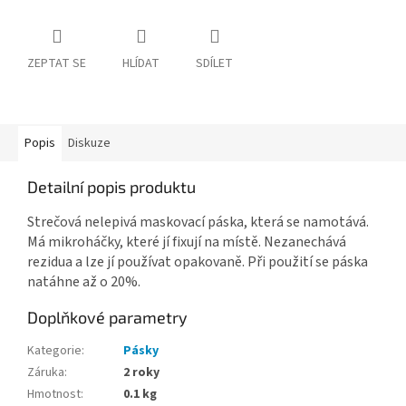
ZEPTAT SE
HLÍDAT
SDÍLET
Popis
Diskuze
Detailní popis produktu
Strečová nelepivá maskovací páska, která se namotává.
Má mikroháčky, které jí fixují na místě. Nezanechává
rezidua a lze jí používat opakovaně. Při použití se páska
natáhne až o 20%.
Doplňkové parametry
Kategorie
:
Pásky
Záruka
:
2 roky
Hmotnost
:
0.1 kg