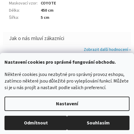
Maskovací vzor
:
COYOTE
Délka
:
450 cm
Šířka
:
5 cm
Zobrazit další hodnocení
Z
Nastavení cookies pro správné fungování obchodu.
á
WIMBERLEY
FOTOLOVY.CZ
LENSCOAT
PLANO SYNERGY
Některé cookies jsou nezbytné pro správný provoz eshopu,
p
zatímco některé jsou důležité pro vylepšování funkcí. Můžete
a
si je u nás projít a nastavit podle vašich preferencí.
t
í
Vytvořil Shoptet
Nastavení
Copyright 2026
www.maskovanivprirode.cz
. Všechna práva
Odmítnout
Souhlasím
vyhrazena.
Upravit nastavení cookies