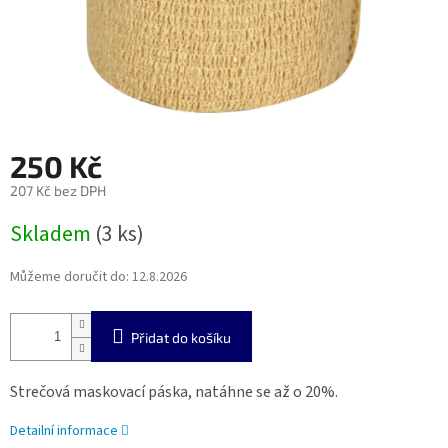
250 Kč
207 Kč bez DPH
Měrná
Skladem
(3 ks)
cena:
Můžeme doručit do:
12.8.2026
Přidat do košíku
Strečová maskovací páska, natáhne se až o 20%.
Detailní informace