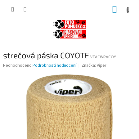
Přejít
NÁKUP
na
obsah
KOŠÍK
strečová páska COYOTE
VTACWRACOY
Průměrné
Neohodnoceno
Podrobnosti hodnocení
Značka:
Viper
hodnocení
produktu
je
0,0
z
5
hvězdiček.