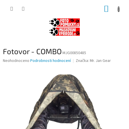
Přejít
NÁKUP
na
obsah
KOŠÍK
Fotovor - COMBO
MJG00850485
Průměrné
Neohodnoceno
Podrobnosti hodnocení
Značka:
Mr. Jan Gear
hodnocení
produktu
je
0,0
z
5
hvězdiček.