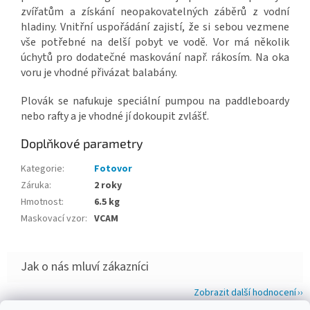
zvířatům a získání neopakovatelných záběrů z vodní
hladiny. Vnitřní uspořádání zajistí, že si sebou vezmene
vše potřebné na delší pobyt ve vodě. Vor má několik
úchytů pro dodatečné maskování např. rákosím. Na oka
voru je vhodné přivázat balabány.
Plovák se nafukuje speciální pumpou na paddleboardy
nebo rafty a je vhodné jí dokoupit zvlášť.
Doplňkové parametry
Kategorie
:
Fotovor
Záruka
:
2 roky
Hmotnost
:
6.5 kg
Maskovací vzor
:
VCAM
Zobrazit další hodnocení