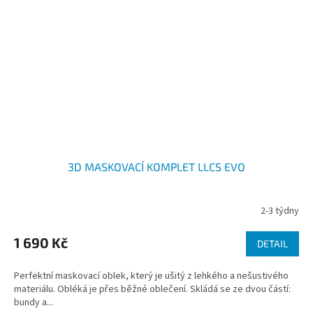
3D MASKOVACÍ KOMPLET LLCS EVO
2-3 týdny
1 690 Kč
DETAIL
Perfektní maskovací oblek, který je ušitý z lehkého a nešustivého
materiálu. Obléká je přes běžné oblečení. Skládá se ze dvou částí:
bundy a...