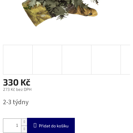
330 Kč
273 Kč bez DPH
Měrná
2-3 týdny
cena:
Přidat do košíku