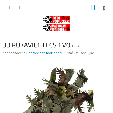
Přejít
NÁKUP
na
obsah
KOŠÍK
3D RUKAVICE LLCS EVO
JLGLO
Průměrné
Neohodnoceno
Podrobnosti hodnocení
Značka:
Jack Pyke
hodnocení
produktu
je
0,0
z
5
hvězdiček.