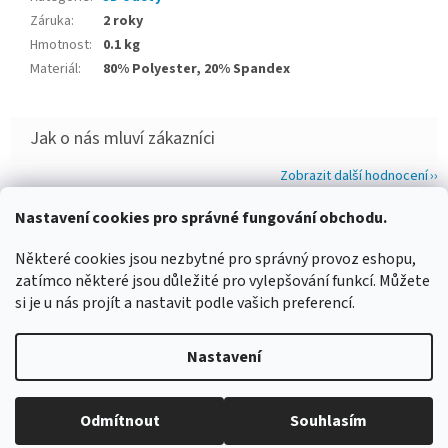
Záruka
:
2 roky
Hmotnost
:
0.1 kg
Materiál
:
80% Polyester, 20% Spandex
Zobrazit další hodnocení
Z
Nastavení cookies pro správné fungování obchodu.
á
WIMBERLEY
FOTOLOVY.CZ
LENSCOAT
PLANO SYNERGY
Některé cookies jsou nezbytné pro správný provoz eshopu,
p
zatímco některé jsou důležité pro vylepšování funkcí. Můžete
a
si je u nás projít a nastavit podle vašich preferencí.
t
í
Vytvořil Shoptet
Nastavení
Copyright 2026
www.maskovanivprirode.cz
. Všechna práva
Odmítnout
Souhlasím
vyhrazena.
Upravit nastavení cookies