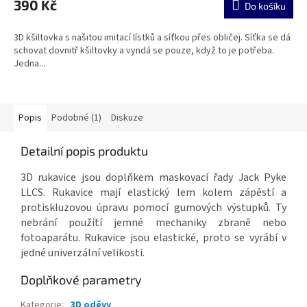
390 Kč
Do košíku
3D kšiltovka s našitou imitací lístků a síťkou přes obličej. Síťka se dá
schovat dovnitř kšiltovky a vyndá se pouze, když to je potřeba.
Jedna...
Popis
Podobné (1)
Diskuze
Detailní popis produktu
3D rukavice jsou doplňkem maskovací řady Jack Pyke
LLCS. Rukavice mají elastický lem kolem zápěstí a
protiskluzovou úpravu pomocí gumových výstupků. Ty
nebrání použití jemné mechaniky zbraně nebo
fotoaparátu. Rukavice jsou elastické, proto se vyrábí v
jedné univerzální velikosti.
Doplňkové parametry
Kategorie
:
3D oděvy